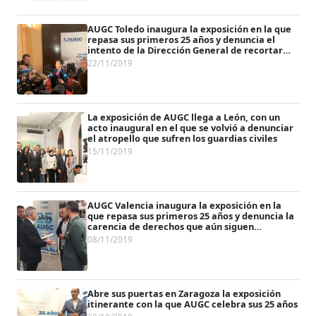
AUGC Toledo inaugura la exposición en la que
repasa sus primeros 25 años y denuncia el
intento de la Dirección General de recortar
derechos a los guardias civiles
22/11/2019
La exposición de AUGC llega a León, con un
acto inaugural en el que se volvió a denunciar
el atropello que sufren los guardias civiles
15/11/2019
AUGC Valencia inaugura la exposición en la
que repasa sus primeros 25 años y denuncia la
carencia de derechos que aún siguen
padeciendo los guardias civiles
08/11/2019
Abre sus puertas en Zaragoza la exposición
itinerante con la que AUGC celebra sus 25 años