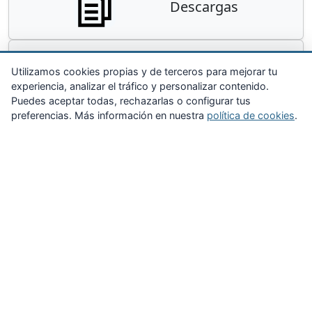
Descargas
Contacta
Utilizamos cookies propias y de terceros para mejorar tu
experiencia, analizar el tráfico y personalizar contenido.
Puedes aceptar todas, rechazarlas o configurar tus
preferencias. Más información en nuestra
política de cookies
.
Zona Privada
Afíliate
Quiénes somos
Propuestas al consejo
Descargas
Delegaciones