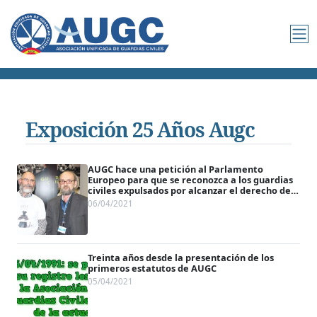
Exposición 25 Años Augc
AUGC hace una petición al Parlamento
Europeo para que se reconozca a los guardias
civiles expulsados por alcanzar el derecho de
asociación profesional
06/04/2021
Treinta años desde la presentación de los
primeros estatutos de AUGC
05/04/2021