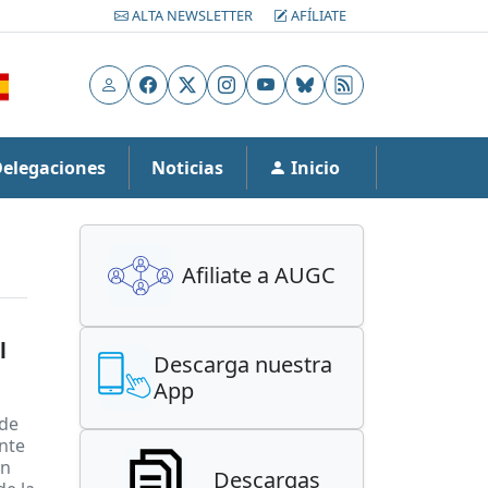
ALTA NEWSLETTER
AFÍLIATE
Usuario
Facebook
X
Instagram
YouTube
Bluesky
RSS
Delegaciones
Noticias
Inicio
Afiliate a AUGC
l
Descarga nuestra
App
 de
ante
un
Descargas