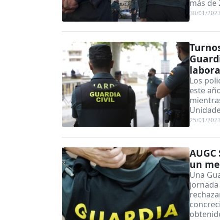
más de 
30/01/202
Turnos
Guardi
labora
Los pol
este año
mientra
Unidades
25/01/202
AUGC S
un me
Una Guar
jornada 
rechaza
concreci
obtenido