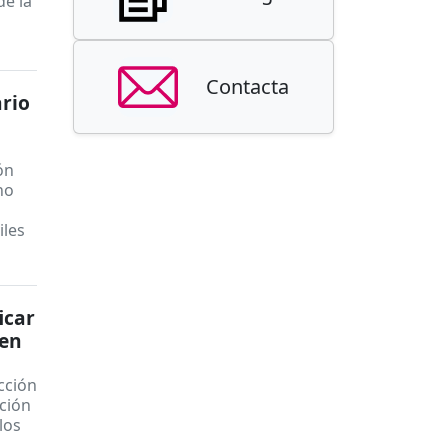
de la
Contacta
rio
ón
no
iles
icar
 en
cción
ación
los