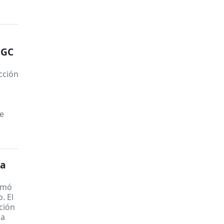
EGC
cción
te
na
timó
. El
ción
 a