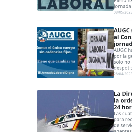
Pleno Ex
Jornada 
08/05/202
AUGC s
al Con
jornad
AUGC ha
por la g
solo no
despotis
28/04/202
La Dir
la ord
24 ho
Las cua
para rec
de servi
agentes