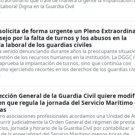
traordinario que trate de manera urgente la implantación 
Laboral Digna en la Guardia Civil
3
olicita de forma urgente un Pleno Extraordina
sejo por la falta de turnos y los abusos en la
a laboral de los guardias civiles
 venido denunciando durante años la preocupante situaci
estión de los recursos humanos en la institución. La DGGC 
 aprueba la implantación de turnos, sino que continúa con
mo ejerciendo recortes en los derechos de los guardias civ
3
ección General de la Guardia Civil quiere modif
en que regula la jornada del Servicio Marítimo
ras
tro asociaciones profesionales acordamos una Unidad de A
urrir judicialmente la Orden General del régimen de prest
cios, jornada y horario de la Guardia Civil por contabilizar a 
 de la especialidad del Servicio Marítimo menos horas de