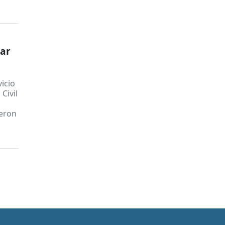
rar
vicio
Civil
ieron