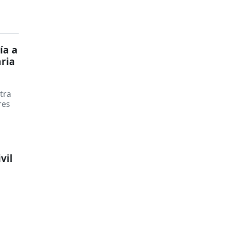
ía a
ria
tra
res
vil