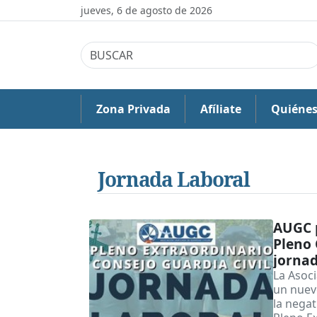
jueves, 6 de agosto de 2026
Zona Privada
Afíliate
Quiéne
Jornada Laboral
AUGC p
Pleno 
jornad
La Asoci
un nuevo
la negat