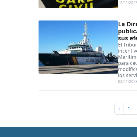
12/01/202
La Dir
public
sus ef
El Tribu
incentiv
Marítimo
para cau
modific
los serv
03/01/202
‹
1