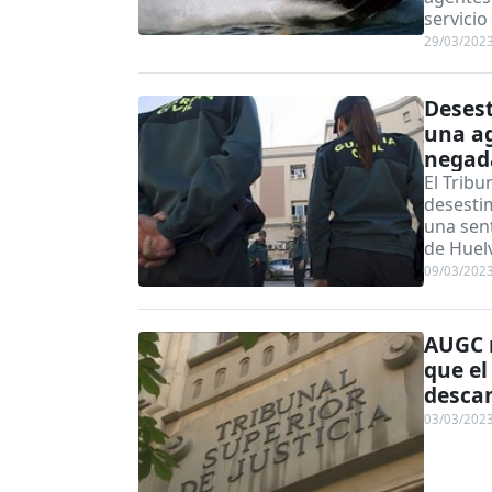
servicio
29/03/202
Desest
una ag
negada
El Tribu
desesti
una sen
de Huel
09/03/202
AUGC r
que el
desca
03/03/202