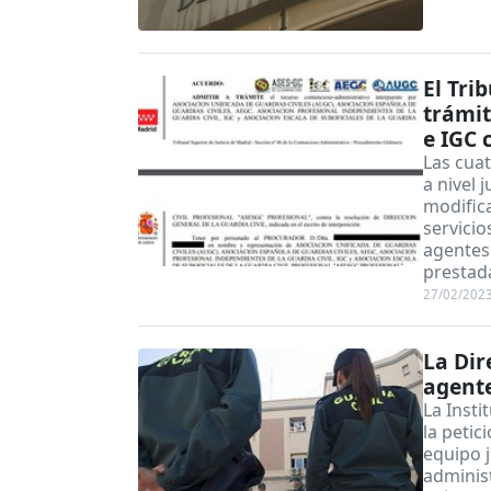
El Tri
trámit
e IGC 
Las cua
a nivel 
modific
servicio
agentes 
prestad
27/02/202
La Dir
agente
La Insti
la petic
equipo j
administ