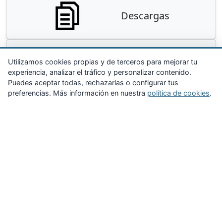
Descargas
Contacta
Utilizamos cookies propias y de terceros para mejorar tu
experiencia, analizar el tráfico y personalizar contenido.
Puedes aceptar todas, rechazarlas o configurar tus
preferencias. Más información en nuestra
política de cookies
.
Zona Privada
Afíliate
Quiénes somos
Propuestas al consejo
Descargas
Delegaciones