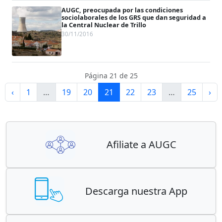
AUGC, preocupada por las condiciones
sociolaborales de los GRS que dan seguridad a
la Central Nuclear de Trillo
30/11/2016
Página 21 de 25
‹
1
…
19
20
21
22
23
…
25
›
Afiliate a AUGC
Descarga nuestra App