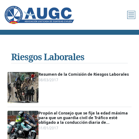
Riesgos Laborales
Resumen de la Comisión de Riesgos Laborales
08/03/2017
Propón al Consejo que se fije la edad máxima
para que un guardia civil de Tráfico esté
obligado a la conducción diaria de
motocicletas
31/01/2017