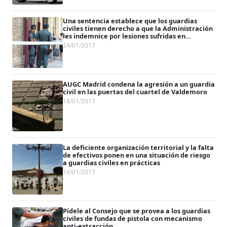
Una sentencia establece que los guardias
civiles tienen derecho a que la Administración
les indemnice por lesiones sufridas en
intervenciones
24/01/2017
AUGC Madrid condena la agresión a un guardia
civil en las puertas del cuartel de Valdemoro
18/01/2017
La deficiente organización territorial y la falta
de efectivos ponen en una situación de riesgo
a guardias civiles en prácticas
16/01/2017
Pídele al Consejo que se provea a los guardias
civiles de fundas de pistola con mecanismo
anti-extracción