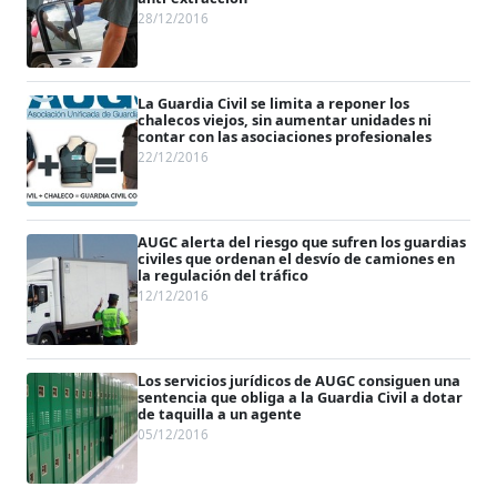
28/12/2016
La Guardia Civil se limita a reponer los
chalecos viejos, sin aumentar unidades ni
contar con las asociaciones profesionales
22/12/2016
AUGC alerta del riesgo que sufren los guardias
civiles que ordenan el desvío de camiones en
la regulación del tráfico
12/12/2016
Los servicios jurídicos de AUGC consiguen una
sentencia que obliga a la Guardia Civil a dotar
de taquilla a un agente
05/12/2016