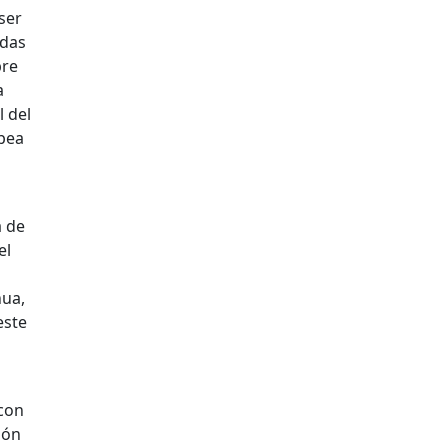
ser
idas
bre
a
l del
opea
a de
el
nua,
este
 con
ión