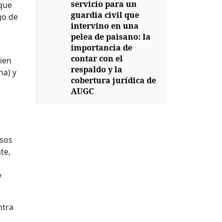
servicio para un
 que
guardia civil que
go de
intervino en una
pelea de paisano: la
importancia de
contar con el
bien
respaldo y la
na) y
cobertura jurídica de
AUGC
asos
te,
y
ntra