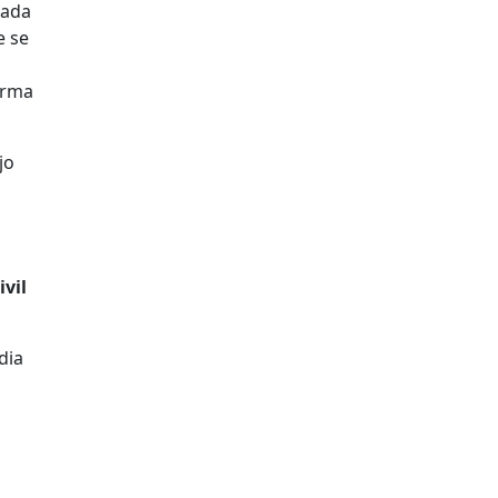
nada
e se
l
orma
jo
ivil
dia
a