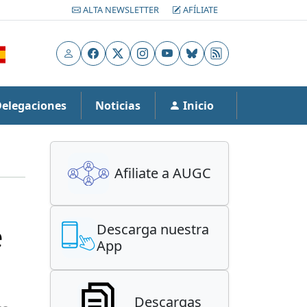
ALTA NEWSLETTER
AFÍLIATE
Usuario
Facebook
X
Instagram
YouTube
Bluesky
RSS
Delegaciones
Noticias
Inicio
Afiliate a AUGC
e
Descarga nuestra
App
Descargas