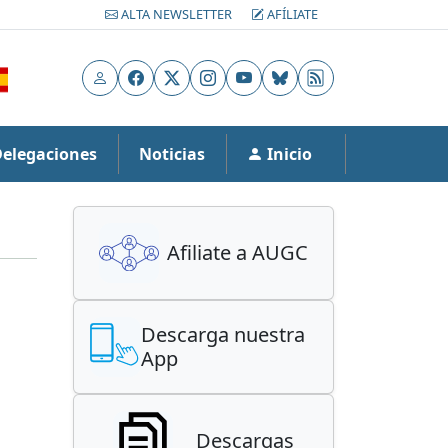
ALTA NEWSLETTER
AFÍLIATE
Usuario
Facebook
X
Instagram
YouTube
Bluesky
RSS
Delegaciones
Noticias
Inicio
Afiliate a AUGC
Descarga nuestra
App
Descargas