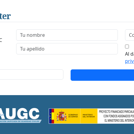
ter
C
Al d
pri