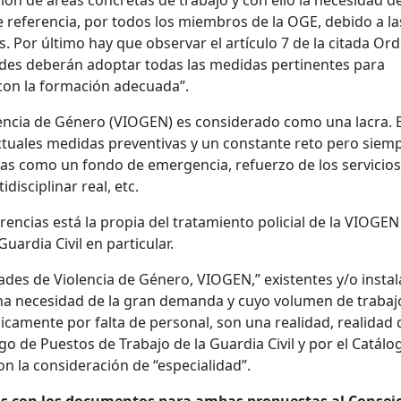
e referencia, por todos los miembros de la OGE, debido a la
. Por último hay que observar el artículo 7 de la citada Ord
ades deberán adoptar todas las medidas pertinentes para
con la formación adecuada”.
olencia de Género (VIOGEN) es considerado como una lacra. 
actuales medidas preventivas y un constante reto pero siem
as como un fondo de emergencia, refuerzo de los servicios
isciplinar real, etc.
encias está la propia del tratamiento policial de la VIOGEN
Guardia Civil en particular.
es de Violencia de Género, VIOGEN,” existentes y/o insta
na necesidad de la gran demanda y cuyo volumen de trabaj
camente por falta de personal, son una realidad, realidad
o de Puestos de Trabajo de la Guardia Civil y por el Catálo
on la consideración de “especialidad”.
os con los documentos para ambas propuestas al Consej