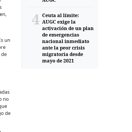
AUGC
s
4
en,
Ceuta al límite:
AUGC exige la
activación de un plan
de emergencias
Es un
nacional inmediato
pre
ante la peor crisis
 de
migratoria desde
mayo de 2021
ladas
o no
 que
go de
o.