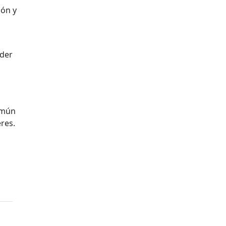
ión y
oder
omún
eres.