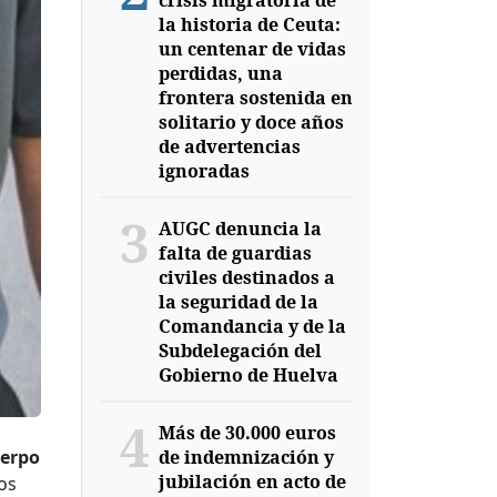
crisis migratoria de
la historia de Ceuta:
un centenar de vidas
perdidas, una
frontera sostenida en
solitario y doce años
de advertencias
ignoradas
3
AUGC denuncia la
falta de guardias
civiles destinados a
la seguridad de la
Comandancia y de la
Subdelegación del
Gobierno de Huelva
4
Más de 30.000 euros
de indemnización y
uerpo
jubilación en acto de
os