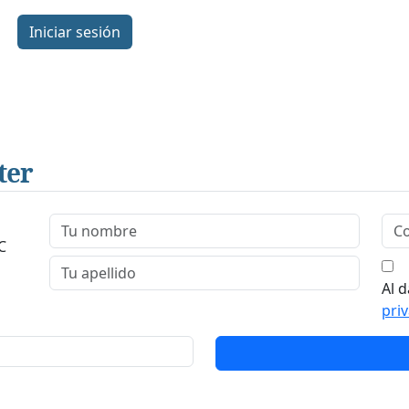
Iniciar sesión
ter
C
Al d
pri