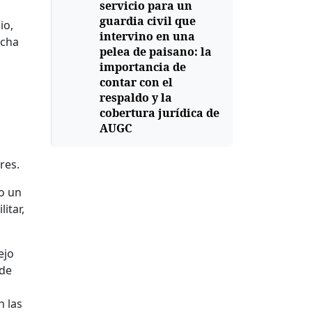
servicio para un
guardia civil que
io,
intervino en una
icha
pelea de paisano: la
importancia de
contar con el
respaldo y la
cobertura jurídica de
AUGC
res.
so un
itar,
ejo
 de
n las