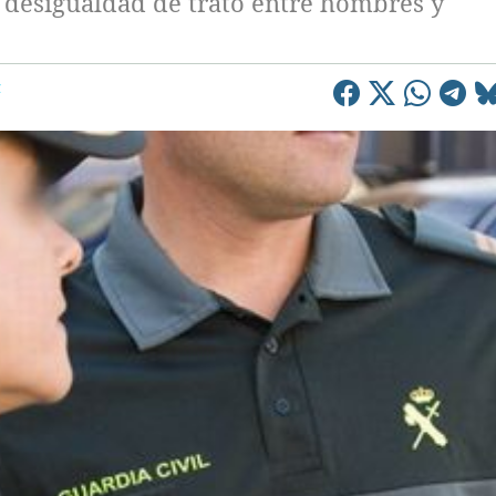
 desigualdad de trato entre hombres y
C