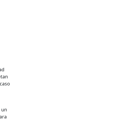
a
,
ad
etan
 caso
e un
ara