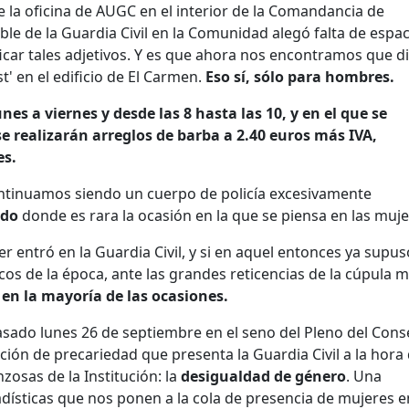
de la oficina de AUGC en el interior de la Comandancia de
e de la Guardia Civil en la Comunidad alegó falta de espac
car tales adjetivos. Y es que ahora nos encontramos que d
t' en el edificio de El Carmen.
Eso sí, sólo para hombres.
unes a viernes y desde las 8 hasta las 10, y en el que se
se realizarán arreglos de barba a 2.40 euros más IVA,
es.
ontinuamos siendo un cuerpo de policía excesivamente
ado
donde es rara la ocasión en la que se piensa en las muje
 entró en la Guardia Civil, y si en aquel entonces ya supu
os de la época, ante las grandes reticencias de la cúpula mil
 en la mayoría de las ocasiones.
pasado lunes 26 de septiembre en el seno del Pleno del Cons
ación de precariedad que presenta la Guardia Civil a la hora
osas de la Institución: la
desigualdad de género
. Una
dísticas que nos ponen a la cola de presencia de mujeres e