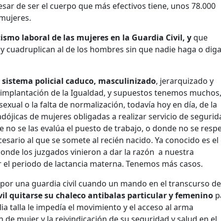
sar de ser el cuerpo que más efectivos tiene, unos 78.000
 mujeres.
ismo laboral de las mujeres en la Guardia Civil, y
que
n y cuadruplican al de los hombres sin que nadie haga o dig
n
sistema policial caduco, masculinizado
, jerarquizado y
a implantación de la Igualdad, y supuestos tenemos muchos
sexual o la falta de normalización, todavía hoy en día, de la
ójicas de mujeres obligadas a realizar servicio de segurid
 no se las evalúa el puesto de trabajo, o donde no se resp
ecesario al que se somete al recién nacido. Ya conocido es el
donde los juzgados vinieron a dar la razón a nuestra
r el periodo de lactancia materna. Tenemos más casos.
a por una guardia civil cuando un mando en el transcurso d
vil quitarse su chaleco antibalas particular y femenino
p
ia talla le impedía el movimiento y el acceso al arma
ón de mujer y la reivindicación de su seguridad y salud en el