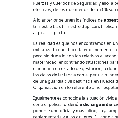
Fuerzas y Cuerpos de Seguridad y ello a pe
efectivos, de los que menos de un 6% son
A lo anterior se unen los índices de
absent
trimestre tras trimestre duplican, triplica
algo al respecto.
La realidad es que nos encontramos en u
militarizado que dificulta enormemente l
pero sin duda lo son los relativos al acoso 
maternidad, encontrando situaciones parad
ciudadana en estado de gestación, o donde
los ciclos de lactancia con el perjuicio inn
de una guardia civil destinada en Huesca 
Organización en lo referente a no respeta
Igualmente es conocida la situación vivid
control policial ordenó
a dicha guardia ci
ponerse uno oficial y masculino, cuya ampl
reglamentaria y a los grilletes. Su condici