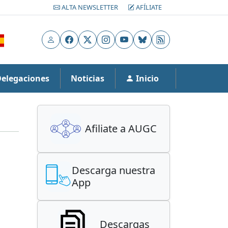
ALTA NEWSLETTER
AFÍLIATE
Usuario
Facebook
X
Instagram
YouTube
Bluesky
RSS
Delegaciones
Noticias
Inicio
Afiliate a AUGC
Descarga nuestra
App
Descargas