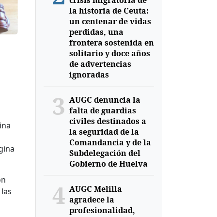
crisis migratoria de
la historia de Ceuta:
un centenar de vidas
perdidas, una
frontera sostenida en
solitario y doce años
de advertencias
ignoradas
3
AUGC denuncia la
falta de guardias
civiles destinados a
ina
la seguridad de la
Comandancia y de la
gina
Subdelegación del
Gobierno de Huelva
ón
4
AUGC Melilla
 las
agradece la
profesionalidad,