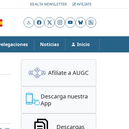
ALTA NEWSLETTER
AFÍLIATE
Usuario
Facebook
X
Instagram
YouTube
Bluesky
RSS
Delegaciones
Noticias
Inicio
Afiliate a AUGC
Descarga nuestra
App
Descargas