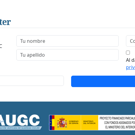
ter
C
Al d
pri