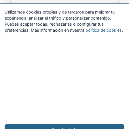
Suscribirme
Utilizamos cookies propias y de terceros para mejorar tu
experiencia, analizar el tráfico y personalizar contenido.
Puedes aceptar todas, rechazarlas o configurar tus
preferencias. Más información en nuestra
política de cookies
.
Zona Privada
Afíliate
Quiénes somos
Propuestas al consejo
Descargas
Delegaciones
Noticias
Inicio
Aviso legal
·
Cookies
·
Configurar cookies
·
Privacidad
·
Contacto