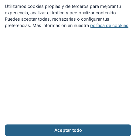
Suscribirme
Utilizamos cookies propias y de terceros para mejorar tu
experiencia, analizar el tráfico y personalizar contenido.
Puedes aceptar todas, rechazarlas o configurar tus
preferencias. Más información en nuestra
política de cookies
.
Zona Privada
Afíliate
Quiénes somos
Propuestas al consejo
Descargas
Delegaciones
Noticias
Inicio
Aviso legal
·
Cookies
·
Configurar cookies
·
Privacidad
·
Contacto
Aceptar todo
Calle Puerto Rico, 29 local C · 28016 Madrid