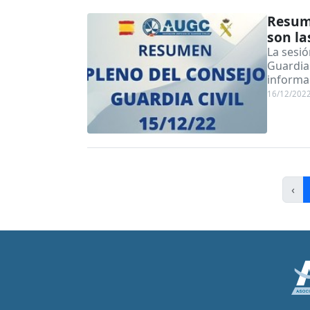
Resume
son la
La sesi
Guardia 
informa
16/12/202
‹