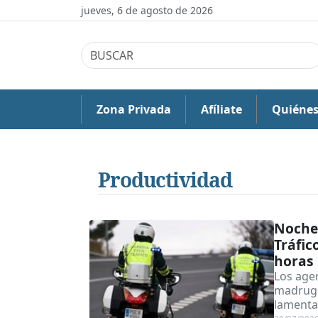
jueves, 6 de agosto de 2026
Zona Privada
Afíliate
Quiéne
Productividad
Noche 
Tráfic
horas
Los age
madrugad
lamenta