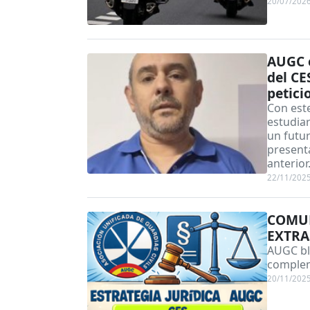
20/07/202
AUGC e
del CE
petici
Con est
estudiar
un futur
presenta
anterior
22/11/202
COMUN
EXTRA
AUGC bli
complem
20/11/202