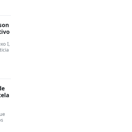
 son
tivo
xo I,
ticia
de
tela
que
os