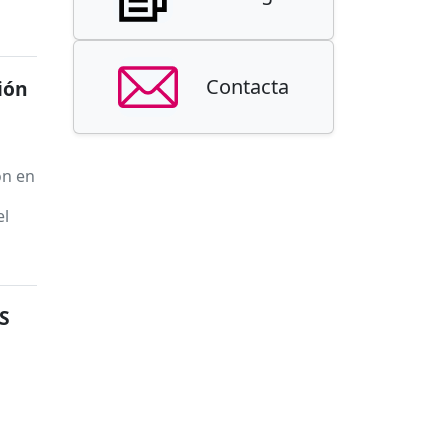
Contacta
ión
ón en
el
S