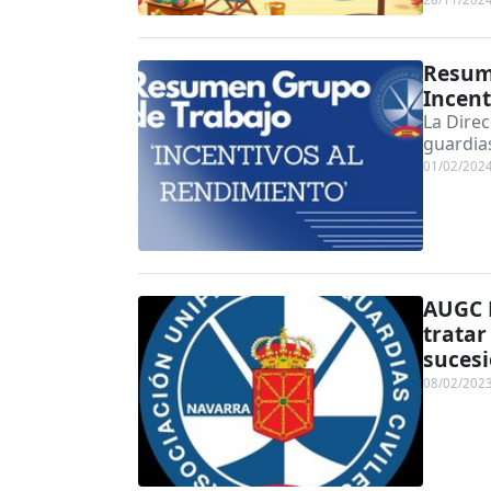
Resum
Incent
La Direc
guardias
01/02/202
AUGC N
tratar
sucesi
08/02/202