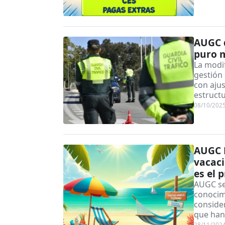
AUGC d
puro m
La modif
gestión 
con ajus
estructu
08/10/202
AUGC D
vacaci
es el 
AUGC se
conocim
conside
que han
28/11/202