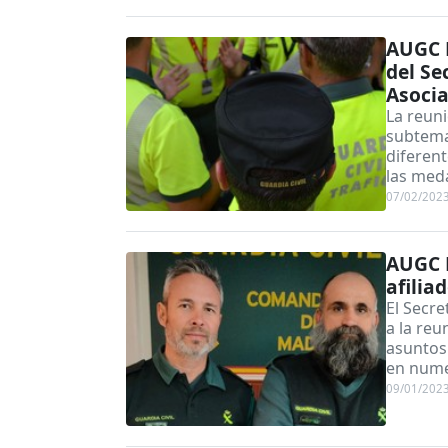
AUGC M
del Se
Asoci
La reun
subtema
diferent
las meda
07/02/202
AUGC M
afilia
El Secre
a la re
asuntos 
en nume
09/01/202