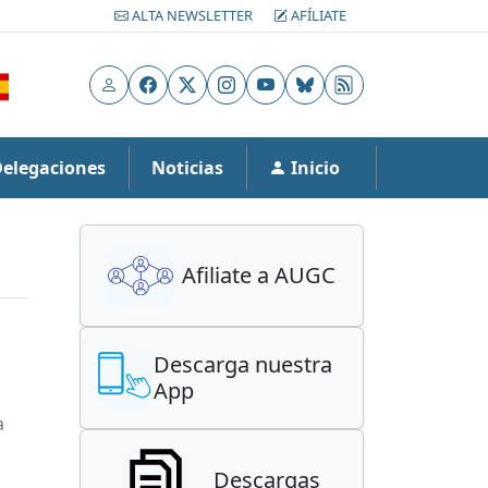
ALTA NEWSLETTER
AFÍLIATE
Usuario
Facebook
X
Instagram
YouTube
Bluesky
RSS
Delegaciones
Noticias
Inicio
Afiliate a AUGC
Descarga nuestra
App
a
Descargas