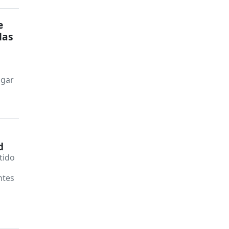
e
las
ugar
d
tido
ntes