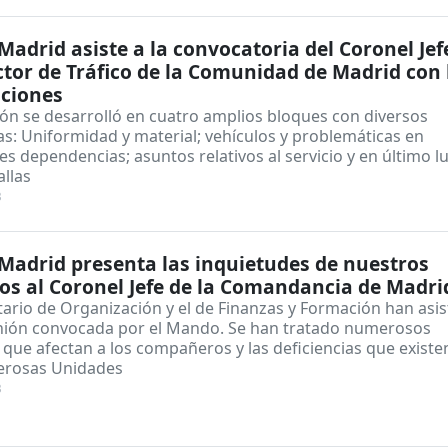
adrid asiste a la convocatoria del Coronel Jef
ctor de Tráfico de la Comunidad de Madrid con 
aciones
ión se desarrolló en cuatro amplios bloques con diversos
s: Uniformidad y material; vehículos y problemáticas en
es dependencias; asuntos relativos al servicio y en último l
llas
3
adrid presenta las inquietudes de nuestros
dos al Coronel Jefe de la Comandancia de Madri
tario de Organización y el de Finanzas y Formación han asis
unión convocada por el Mando. Se han tratado numerosos
que afectan a los compañeros y las deficiencias que existe
rosas Unidades
3