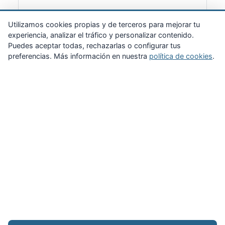
Suscribirme
Utilizamos cookies propias y de terceros para mejorar tu
experiencia, analizar el tráfico y personalizar contenido.
Puedes aceptar todas, rechazarlas o configurar tus
preferencias. Más información en nuestra
política de cookies
.
Zona Privada
Afíliate
Quiénes somos
Propuestas al consejo
Descargas
Delegaciones
Noticias
Inicio
Aviso legal
·
Cookies
·
Configurar cookies
·
Privacidad
·
Contacto