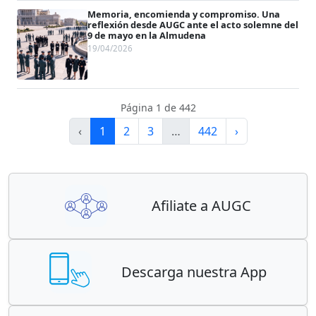
Memoria, encomienda y compromiso. Una
reflexión desde AUGC ante el acto solemne del
9 de mayo en la Almudena
19/04/2026
Página 1 de 442
‹
1
2
3
…
442
›
Afiliate a AUGC
Descarga nuestra App