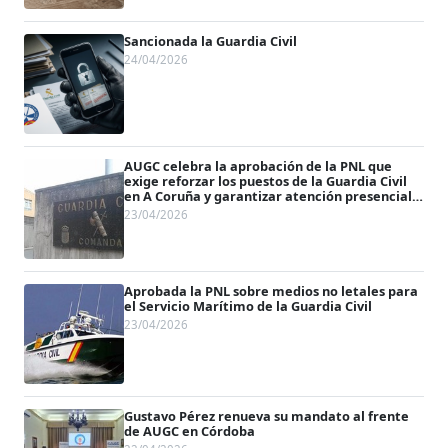
Sancionada la Guardia Civil
24/04/2026
AUGC celebra la aprobación de la PNL que
exige reforzar los puestos de la Guardia Civil
en A Coruña y garantizar atención presencial
24 horas
23/04/2026
Aprobada la PNL sobre medios no letales para
el Servicio Marítimo de la Guardia Civil
23/04/2026
Gustavo Pérez renueva su mandato al frente
de AUGC en Córdoba