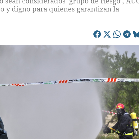
no sean considerados ‘grupo de riesgo’, AU
to y digno para quienes garantizan la