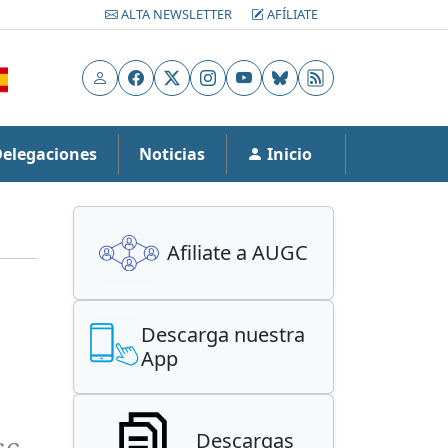
ALTA NEWSLETTER
AFÍLIATE
Usuario
Facebook
X
Instagram
YouTube
Bluesky
RSS
Delegaciones
Noticias
Inicio
Afiliate a AUGC
Descarga nuestra
App
Descargas