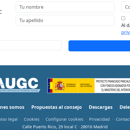
C
Al d
pri
nes somos
Propuestas al consejo
Descargas
Dele
viso legal
·
Cookies
·
Configurar cookies
·
Privacidad
·
Contac
Calle Puerto Rico, 29 local C · 28016 Madrid