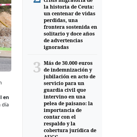
crisis migratoria de
la historia de Ceuta:
un centenar de vidas
perdidas, una
frontera sostenida en
solitario y doce años
de advertencias
ignoradas
3
Más de 30.000 euros
de indemnización y
jubilación en acto de
n
servicio para un
guardia civil que
intervino en una
l en
pelea de paisano: la
 día
importancia de
contar con el
respaldo y la
cobertura jurídica de
s