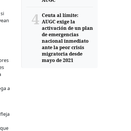
AUGC
4
si
Ceuta al límite:
 vean
AUGC exige la
activación de un plan
de emergencias
nacional inmediato
ante la peor crisis
migratoria desde
mayo de 2021
ores
es
a
ega a
fleja
 que