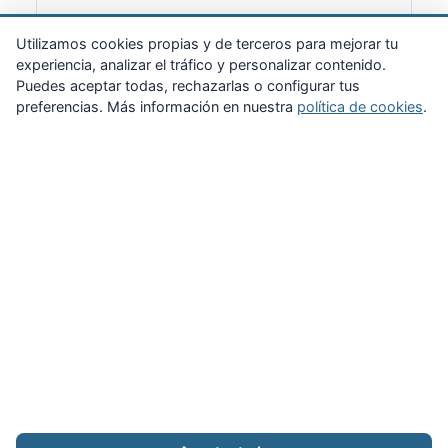
Suscribirme
Utilizamos cookies propias y de terceros para mejorar tu
experiencia, analizar el tráfico y personalizar contenido.
Puedes aceptar todas, rechazarlas o configurar tus
preferencias. Más información en nuestra
política de cookies
.
Zona Privada
Afíliate
Quiénes somos
Propuestas al consejo
Descargas
Delegaciones
Noticias
Inicio
Aviso legal
·
Cookies
·
Configurar cookies
·
Privacidad
·
Contacto