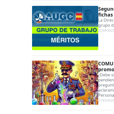
Segund
fichas
La Direc
grupo de
22/09/202
COMUN
promoc
¿Debe so
pendient
pregunt
aclaram
Persona
27/07/202