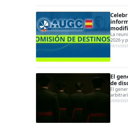
Celeb
inform
modifi
La reuni
2026 y p
16/12/202
El gen
de dis
El gener
arbitra
29/09/202