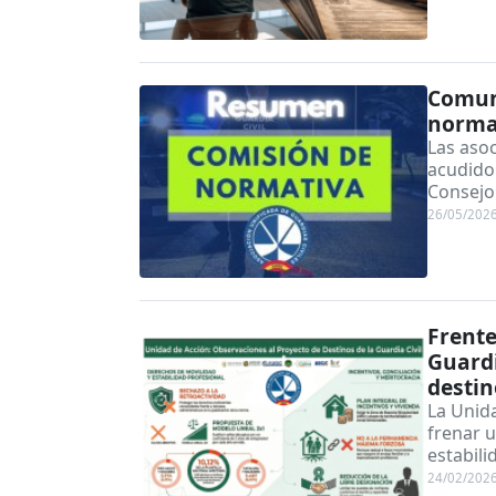
Comuni
norma
Las asoc
acudido 
Consejo 
26/05/202
Frente
Guardi
destin
La Unid
frenar 
estabili
24/02/202