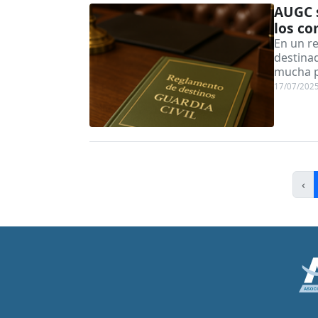
AUGC s
los c
En un r
destina
mucha p
17/07/202
‹