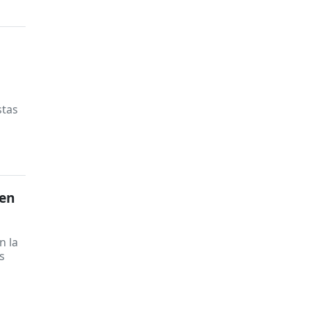
a
stas
 en
n la
s