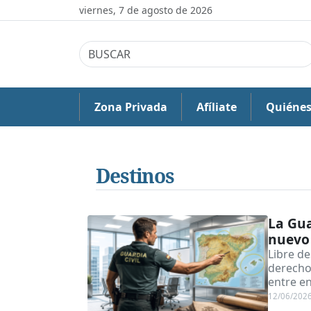
viernes, 7 de agosto de 2026
Zona Privada
Afíliate
Quiéne
Destinos
La Gua
nuevo 
Libre d
derecho
entre e
12/06/202