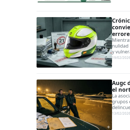
Crónic
convie
errore
Mientras
nulidad 
y vulner
19/02/202
Augc d
el nor
La asoci
grupos 
delincue
13/02/202