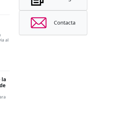
Contacta
n
ia al
 la
 de
ara