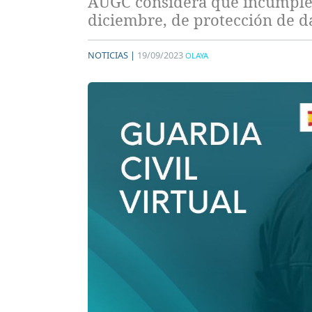
AUGC considera que incumple l
diciembre, de protección de da
NOTICIAS |
19/09/2023
OLAYA