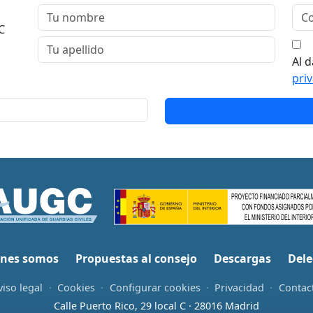
C
Al d
pri
nes somos
Propuestas al consejo
Descargas
Dele
viso legal
·
Cookies
·
Configurar cookies
·
Privacidad
·
Contac
Calle Puerto Rico, 29 local C · 28016 Madrid