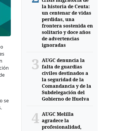
crisis migratoria de
la historia de Ceuta:
un centenar de vidas
perdidas, una
frontera sostenida en
solitario y doce años
de advertencias
ignoradas
io
es
3
AUGC denuncia la
ón
falta de guardias
ción
civiles destinados a
 de
la seguridad de la
Comandancia y de la
Subdelegación del
Gobierno de Huelva
o se
.
4
AUGC Melilla
agradece la
profesionalidad,