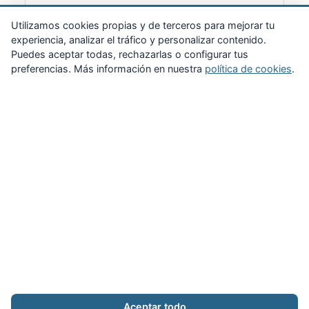
Suscribirme
Utilizamos cookies propias y de terceros para mejorar tu
experiencia, analizar el tráfico y personalizar contenido.
Puedes aceptar todas, rechazarlas o configurar tus
preferencias. Más información en nuestra
política de cookies
.
Zona Privada
Afíliate
Quiénes somos
Propuestas al consejo
Descargas
Delegaciones
Noticias
Inicio
Aviso legal
·
Cookies
·
Configurar cookies
·
Privacidad
·
Contacto
Aceptar todo