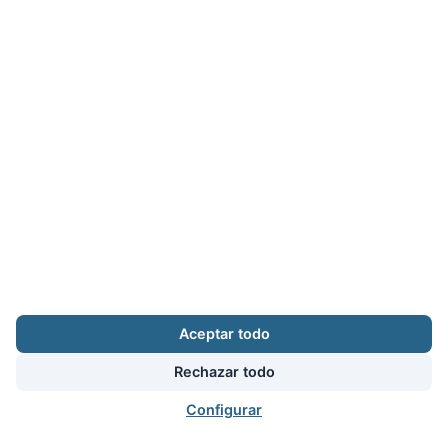
Zona Privada
Afíliate
Quiénes somos
Propuestas al consejo
Descargas
Delegaciones
Noticias
Inicio
Aviso legal
·
Cookies
·
Configurar cookies
·
Privacidad
·
Contacto
Aceptar todo
Calle Puerto Rico, 29 local C · 28016 Madrid
augc@augc.org
·
91 362 45 86
Rechazar todo
Usuario
Facebook
X
Instagram
YouTube
Bluesky
RSS
Configurar