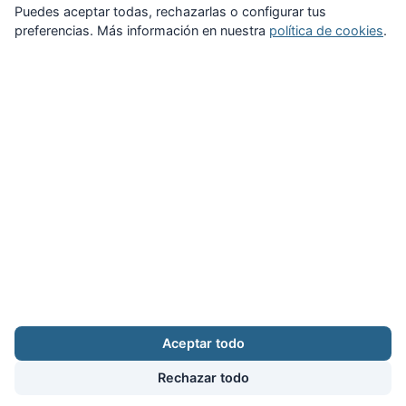
Puedes aceptar todas, rechazarlas o configurar tus
preferencias. Más información en nuestra
política de cookies
.
Zona Privada
Afíliate
Quiénes somos
Propuestas al consejo
Descargas
Delegaciones
Noticias
Inicio
Aviso legal
·
Cookies
·
Configurar cookies
·
Privacidad
·
Contacto
Aceptar todo
Calle Puerto Rico, 29 local C · 28016 Madrid
augc@augc.org
·
91 362 45 86
Rechazar todo
Usuario
Facebook
X
Instagram
YouTube
Bluesky
RSS