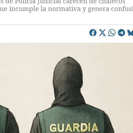
 de Policía Judicial carecen de chalecos
 que incumple la normativa y genera confus