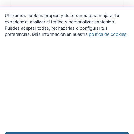
Suscribirme
Utilizamos cookies propias y de terceros para mejorar tu
experiencia, analizar el tráfico y personalizar contenido.
Puedes aceptar todas, rechazarlas o configurar tus
preferencias. Más información en nuestra
política de cookies
.
Zona Privada
Afíliate
Quiénes somos
Propuestas al consejo
Descargas
Delegaciones
Noticias
Inicio
Aviso legal
·
Cookies
·
Configurar cookies
·
Privacidad
·
Contacto