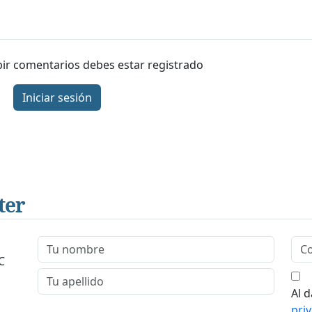
ibir comentarios debes estar registrado
Iniciar sesión
ter
C
Al d
pri