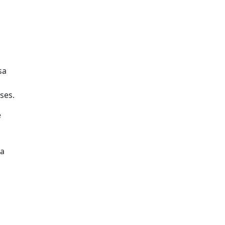
sa
ses.
e
ha