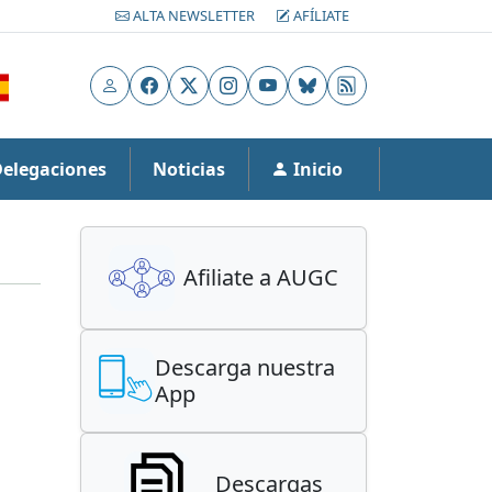
ALTA NEWSLETTER
AFÍLIATE
Usuario
Facebook
X
Instagram
YouTube
Bluesky
RSS
Delegaciones
Noticias
Inicio
Afiliate a AUGC
Descarga nuestra
App
Descargas