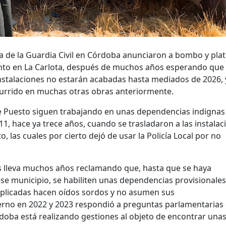
a de la Guardia Civil en Córdoba anunciaron a bombo y plati
nto en La Carlota, después de muchos años esperando que
instalaciones no estarán acabadas hasta mediados de 2026, 
currido en muchas otras obras anteriormente.
ese Puesto siguen trabajando en unas dependencias indignas
1, hace ya trece años, cuando se trasladaron a las instalac
, las cuales por cierto dejó de usar la Policía Local por no
es lleva muchos años reclamando que, hasta que se haya
se municipio, se habiliten unas dependencias provisionale
implicadas hacen oídos sordos y no asumen sus
ierno en 2022 y 2023 respondió a preguntas parlamentarias
rdoba está realizando gestiones al objeto de encontrar una