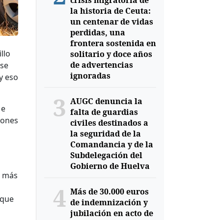
crisis migratoria de
la historia de Ceuta:
un centenar de vidas
perdidas, una
frontera sostenida en
llo
solitario y doce años
de advertencias
 se
ignoradas
y eso
3
AUGC denuncia la
 e
falta de guardias
iones
civiles destinados a
la seguridad de la
Comandancia y de la
Subdelegación del
Gobierno de Huelva
s más
4
Más de 30.000 euros
 que
de indemnización y
s
jubilación en acto de