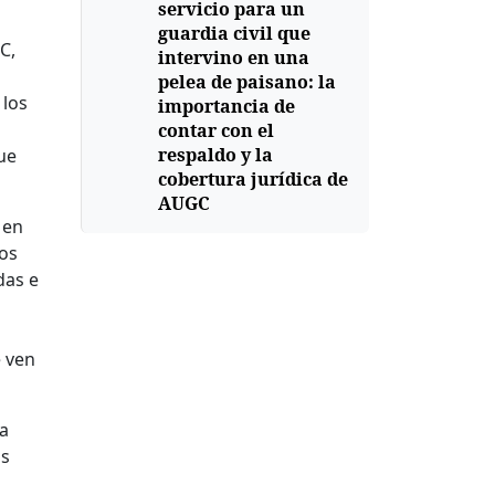
servicio para un
guardia civil que
C,
intervino en una
pelea de paisano: la
 los
importancia de
contar con el
respaldo y la
ue
cobertura jurídica de
AUGC
 en
gos
das e
e ven
la
as