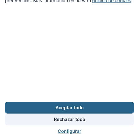
preferencias. Más información en nuestra
política de cookies
.
Zona Privada
Afíliate
Quiénes somos
Propuestas al consejo
Descargas
Delegaciones
Noticias
Inicio
Aviso legal
·
Cookies
·
Configurar cookies
·
Privacidad
·
Contacto
Aceptar todo
Calle Puerto Rico, 29 local C · 28016 Madrid
augc@augc.org
·
91 362 45 86
Rechazar todo
Usuario
Facebook
X
Instagram
YouTube
Bluesky
RSS
Configurar