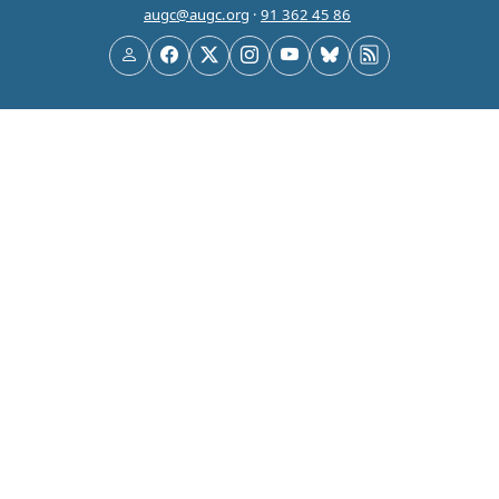
augc@augc.org
·
91 362 45 86
Usuario
Facebook
X
Instagram
YouTube
Bluesky
RSS