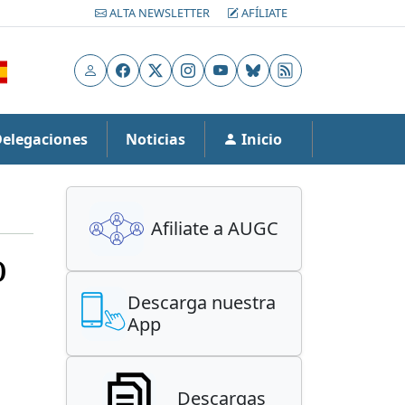
ALTA NEWSLETTER
AFÍLIATE
Usuario
Facebook
X
Instagram
YouTube
Bluesky
RSS
Delegaciones
Noticias
Inicio
Afiliate a AUGC
o
Descarga nuestra
App
s
Descargas