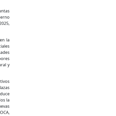
untas
ierno
2025,
en la
iales
dades
bores
ral y
tivos
lazas
educe
os la
uevas
ROCA,