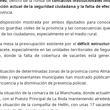
ómez
, dentro de la ronda de
contactos institucionales ini
ación actual de la seguridad ciudadana y la falta de efec
vincia.
 disposición mostrada por ambos diputados para conoc
os guardias civiles de la provincia y las consecuencias que
d de los ciudadanos, especialmente en el medio rural.
a mesa la preocupación existente por el
déficit estructur
bacete, especialmente en las unidades territoriales de Segu
o, donde la falta de cobertura de vacantes está gene
 situación de determinadas zonas de la provincia como Alma
aldes y representantes municipales han mostrado pública
cuencia y la disminución de presencia policial.
da situación de la comarca de La Manchuela, donde actual
vos, con el Puesto Principal de La Roda manteniendo alreded
la situación de la compañía de Hellín, con unas 17 vacante