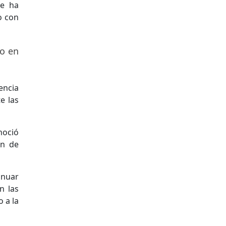
se ha
o con
no en
encia
e las
noció
ón de
inuar
n las
 a la