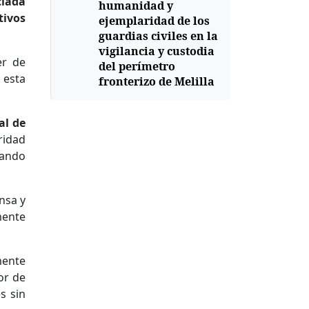
ciada
humanidad y
tivos
ejemplaridad de los
guardias civiles en la
vigilancia y custodia
er de
del perímetro
 esta
fronterizo de Melilla
al de
ridad
rando
nsa y
mente
mente
or de
s sin