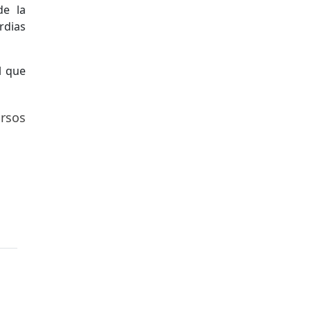
de la
rdias
l que
rsos