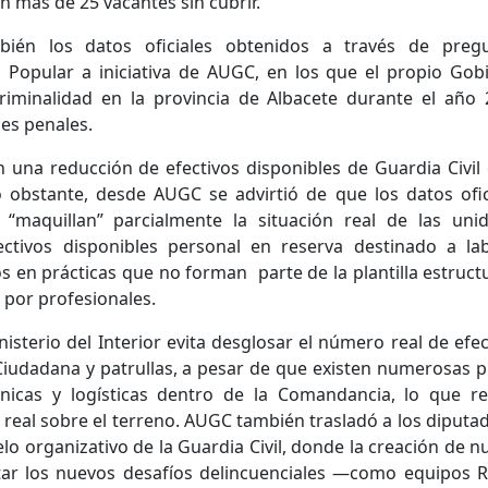
en más de 25 vacantes sin cubrir.
bién los datos oficiales obtenidos a través de preg
Popular a iniciativa de AUGC, en los que el propio Gob
iminalidad en la provincia de Albacete durante el año 
nes penales.
an una reducción de efectivos disponibles de Guardia Civil 
o obstante, desde AUGC se advirtió de que los datos ofic
r “maquillan” parcialmente la situación real de las uni
efectivos disponibles personal en reserva destinado a la
 en prácticas que no forman parte de la plantilla estructu
 por profesionales.
sterio del Interior evita desglosar el número real de efec
iudadana y patrullas, a pesar de que existen numerosas p
cnicas y logísticas dentro de la Comandancia, lo que r
real sobre el terreno. AUGC también trasladó a los diputad
lo organizativo de la Guardia Civil, donde la creación de n
tar los nuevos desafíos delincuenciales —como equipos 