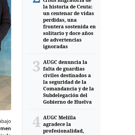
crisis migratoria de
la historia de Ceuta:
un centenar de vidas
perdidas, una
frontera sostenida en
solitario y doce años
de advertencias
ignoradas
3
AUGC denuncia la
falta de guardias
civiles destinados a
la seguridad de la
Comandancia y de la
Subdelegación del
Gobierno de Huelva
4
AUGC Melilla
abajo
agradece la
rmen
profesionalidad,