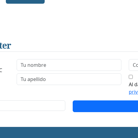
ter
C
Al d
pri