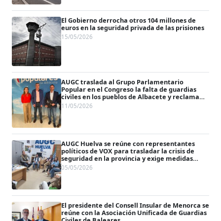
El Gobierno derrocha otros 104 millones de
euros en la seguridad privada de las prisiones
15/05/2026
AUGC traslada al Grupo Parlamentario
Popular en el Congreso la falta de guardias
civiles en los pueblos de Albacete y reclama
refuerzos urgentes para seguridad ciudadana
11/05/2026
AUGC Huelva se reúne con representantes
políticos de VOX para trasladar la crisis de
seguridad en la provincia y exige medidas
urgentes ante el auge del narcotráfico y las
05/05/2026
agresiones a guardias civiles
El presidente del Consell Insular de Menorca se
reúne con la Asociación Unificada de Guardias
Civiles de Baleares