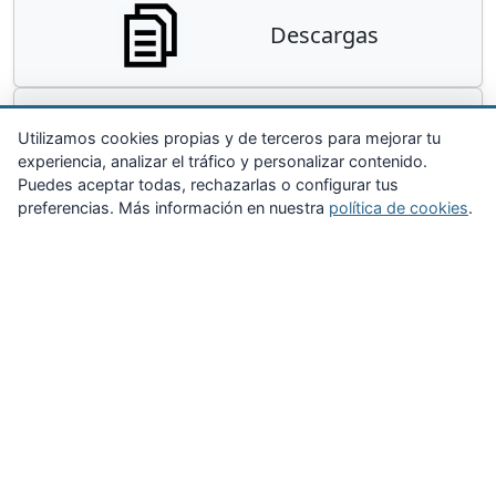
Descargas
Contacta
Utilizamos cookies propias y de terceros para mejorar tu
experiencia, analizar el tráfico y personalizar contenido.
Puedes aceptar todas, rechazarlas o configurar tus
preferencias. Más información en nuestra
política de cookies
.
Zona Privada
Afíliate
Quiénes somos
Propuestas al consejo
Descargas
Delegaciones