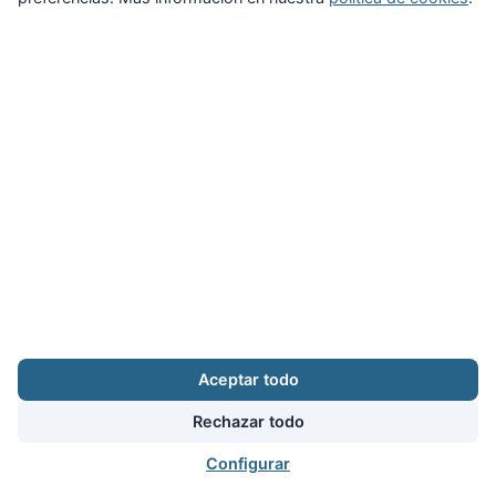
Zona Privada
Afíliate
Quiénes somos
Propuestas al consejo
Descargas
Delegaciones
Noticias
Inicio
Aviso legal
·
Cookies
·
Configurar cookies
·
Privacidad
·
Contacto
Aceptar todo
Calle Puerto Rico, 29 local C · 28016 Madrid
augc@augc.org
·
91 362 45 86
Rechazar todo
Usuario
Facebook
X
Instagram
YouTube
Bluesky
RSS
Configurar