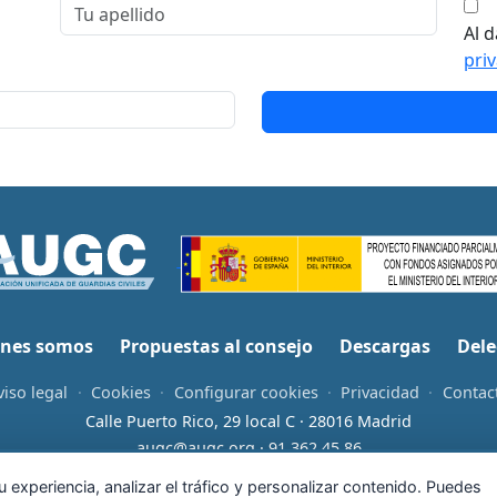
Al d
pri
nes somos
Propuestas al consejo
Descargas
Dele
viso legal
·
Cookies
·
Configurar cookies
·
Privacidad
·
Contac
Calle Puerto Rico, 29 local C · 28016 Madrid
augc@augc.org
·
91 362 45 86
Usuario
Facebook
X
Instagram
YouTube
Bluesky
RSS
 experiencia, analizar el tráfico y personalizar contenido. Puedes