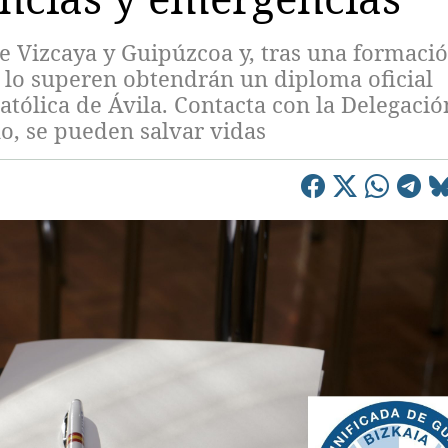
de Vizcaya y Guipúzcoa y, tras una formaci
e lo superen obtendrán un diploma oficial
tólica de Ávila. Contacta con la Delegació
ño, se pueden salvar vidas