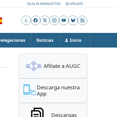
ALTA NEWSLETTER
AFÍLIATE
Usuario
Facebook
X
Instagram
YouTube
Bluesky
RSS
Delegaciones
Noticias
Inicio
Afiliate a AUGC
Descarga nuestra
App
Descargas