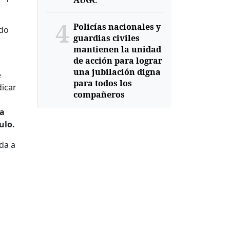
AUGC
4
Policías nacionales y
ido
guardias civiles
mantienen la unidad
de acción para lograr
una jubilación digna
e
para todos los
dicar
compañeros
za
ulo.
da a