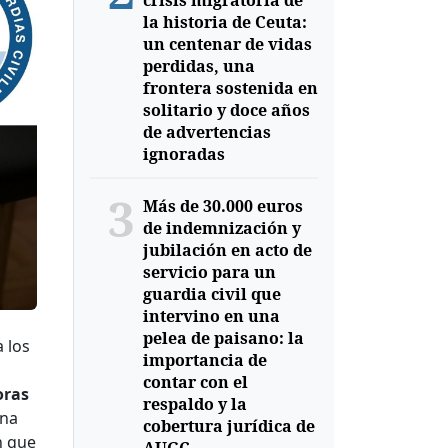
crisis migratoria de
la historia de Ceuta:
un centenar de vidas
perdidas, una
frontera sostenida en
solitario y doce años
de advertencias
ignoradas
3
Más de 30.000 euros
de indemnización y
jubilación en acto de
servicio para un
guardia civil que
intervino en una
pelea de paisano: la
 los
importancia de
contar con el
oras
respaldo y la
una
cobertura jurídica de
n que