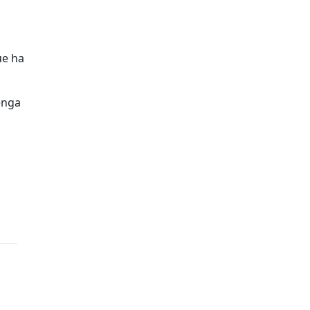
ue ha
enga