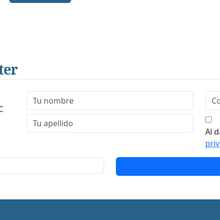
ter
C
Al d
pri