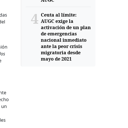
AUGC
4
idas
Ceuta al límite:
AUGC exige la
del
activación de un plan
de emergencias
nacional inmediato
ante la peor crisis
nión
migratoria desde
los
mayo de 2021
e
nte
echo
n un
des