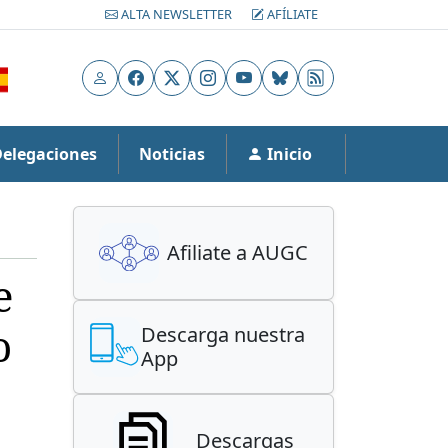
ALTA NEWSLETTER
AFÍLIATE
Usuario
Facebook
X
Instagram
YouTube
Bluesky
RSS
Delegaciones
Noticias
Inicio
Afiliate a AUGC
e
o
Descarga nuestra
App
Descargas