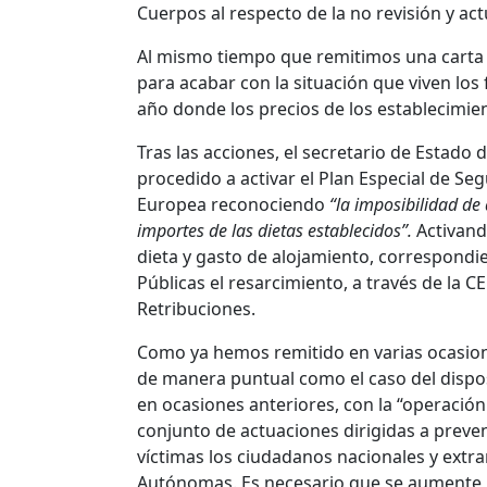
Cuerpos al respecto de la no revisión y ac
Al mismo tiempo que remitimos una carta 
para acabar con la situación que viven lo
año donde los precios de los establecimie
Tras las acciones, el secretario de Estado 
procedido a activar el Plan Especial de Se
Europea reconociendo
“
la imposibilidad de
importes de las dietas establecidos
”.
Activand
dieta y gasto de alojamiento, correspondi
Públicas el resarcimiento, a través de la C
Retribuciones.
Como ya hemos remitido en varias ocasion
de manera puntual como el caso del dispos
en ocasiones anteriores, con la “operació
conjunto de actuaciones dirigidas a preven
víctimas los ciudadanos nacionales y extr
Autónomas. Es necesario que se aumente l