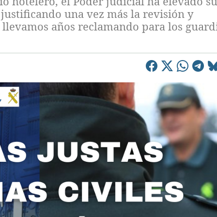
o hotelero, el Poder judicial ha elevado s
justificando una vez más la revisión y
ue llevamos años reclamando para los guard