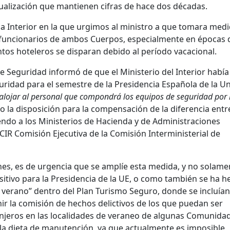
tualización que mantienen cifras de hace dos décadas.
a Interior en la que urgimos al ministro a que tomara med
s funcionarios de ambos Cuerpos, especialmente en épocas 
ntos hoteleros se disparan debido al período vacacional.
de Seguridad informó de que el Ministerio del Interior había
guridad para el semestre de la Presidencia Española de la U
 alojar al personal que compondr
á
los equipos de seguridad por 
o la disposición para la compensación de la diferencia entr
endo a los Ministerios de Hacienda y de Administraciones
ECIR Comisión Ejecutiva de la Comisión Interministerial de
es, es de urgencia que se amplíe esta medida, y no solame
itivo para la Presidencia de la UE, o como también se ha h
n verano” dentro del Plan Turismo Seguro, donde se incluía
ir la comisión de hechos delictivos de los que puedan ser
anjeros en las localidades de veraneo de algunas Comunida
a dieta de manutención, ya que actualmente es imposible