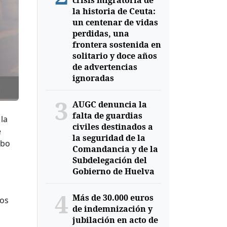
crisis migratoria de
la historia de Ceuta:
un centenar de vidas
perdidas, una
frontera sostenida en
solitario y doce años
de advertencias
ignoradas
3
AUGC denuncia la
falta de guardias
la
civiles destinados a
e
la seguridad de la
abo
Comandancia y de la
Subdelegación del
Gobierno de Huelva
s
4
Más de 30.000 euros
pos
de indemnización y
jubilación en acto de