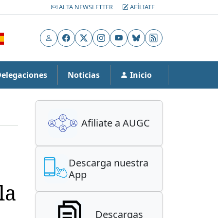
ALTA NEWSLETTER
AFÍLIATE
Usuario
Facebook
X
Instagram
YouTube
Bluesky
RSS
Delegaciones
Noticias
Inicio
Afiliate a AUGC
Descarga nuestra
App
la
Descargas