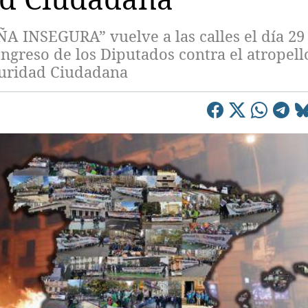
 INSEGURA” vuelve a las calles el día 29
ongreso de los Diputados contra el atropell
guridad Ciudadana