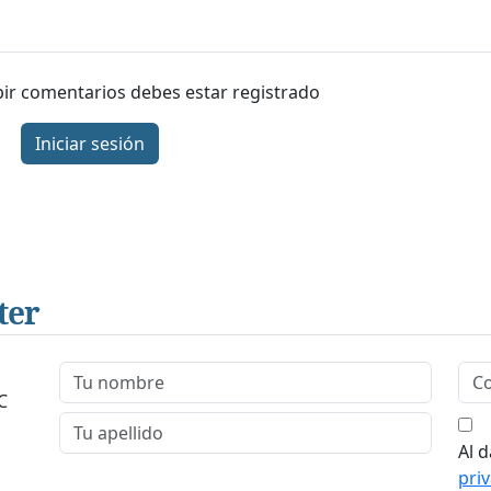
ibir comentarios debes estar registrado
Iniciar sesión
ter
C
Al d
pri