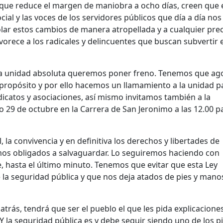
, que reduce el margen de maniobra a ocho días, creen que 
cial y las voces de los servidores públicos que día a día nos 
olar estos cambios de manera atropellada y a cualquier prec
vorece a los radicales y delincuentes que buscan subvertir e
 la unidad absoluta queremos poner freno. Tenemos que ag
espropósito y por ello hacemos un llamamiento a la unidad p
dicatos y asociaciones, así mismo invitamos también a la
29 de octubre en la Carrera de San Jeronimo a las 12.00 p
 la convivencia y en definitiva los derechos y libertades de
amos obligados a salvaguardar. Lo seguiremos haciendo con
, hasta el último minuto. Tenemos que evitar que esta Ley
la seguridad pública y que nos deja atados de pies y mano
atrás, tendrá que ser el pueblo el que les pida explicacione
Y la seguridad pública es y debe seguir siendo uno de los pi