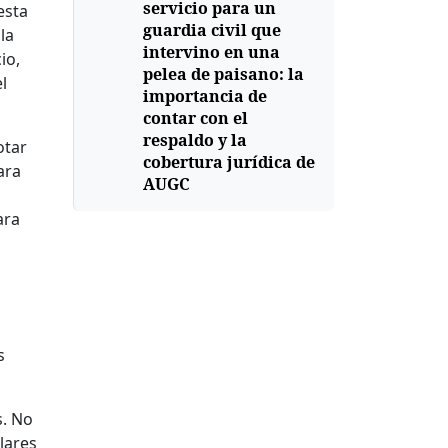
servicio para un
esta
guardia civil que
la
intervino en una
io,
pelea de paisano: la
l
importancia de
contar con el
respaldo y la
otar
cobertura jurídica de
ara
AUGC
ara
s
s. No
lares