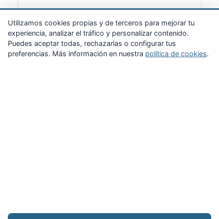
Suscribirme
Utilizamos cookies propias y de terceros para mejorar tu
experiencia, analizar el tráfico y personalizar contenido.
Puedes aceptar todas, rechazarlas o configurar tus
preferencias. Más información en nuestra
política de cookies
.
Zona Privada
Afíliate
Quiénes somos
Propuestas al consejo
Descargas
Delegaciones
Noticias
Inicio
Aviso legal
·
Cookies
·
Configurar cookies
·
Privacidad
·
Contacto