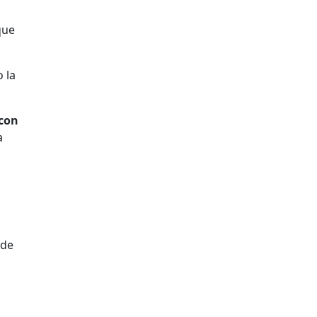
que
 la
 con
a
 de