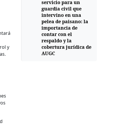
servicio para un
guardia civil que
intervino en una
pelea de paisano: la
importancia de
ntará
contar con el
respaldo y la
rol y
cobertura jurídica de
AUGC
as.
nes
vos
ud
a