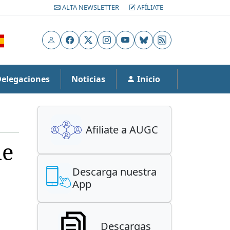
ALTA NEWSLETTER
AFÍLIATE
Usuario
Facebook
X
Instagram
YouTube
Bluesky
RSS
Delegaciones
Noticias
Inicio
Afiliate a AUGC
de
Descarga nuestra
App
Descargas