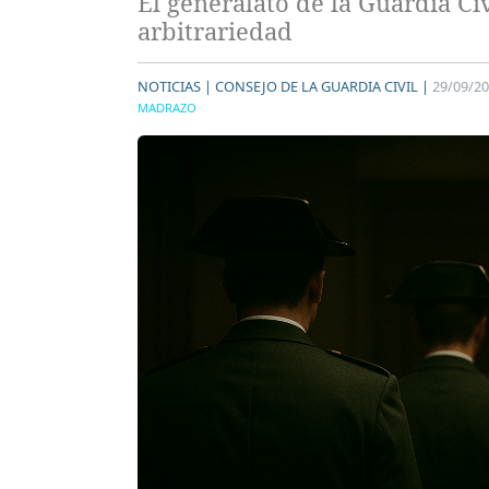
El generalato de la Guardia Civ
arbitrariedad
NOTICIAS |
CONSEJO DE LA GUARDIA CIVIL |
29/09/2
MADRAZO