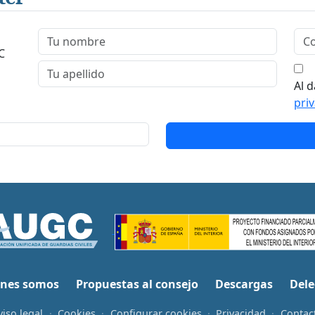
C
Al d
pri
nes somos
Propuestas al consejo
Descargas
Dele
viso legal
·
Cookies
·
Configurar cookies
·
Privacidad
·
Contac