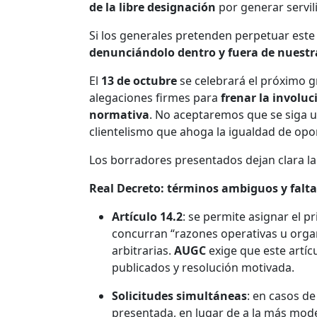
de la libre designación
por generar servil
Si los generales pretenden perpetuar este
denunciándolo dentro y fuera de nuestr
El
13 de octubre
se celebrará el próximo gr
alegaciones firmes para
frenar la involu
normativa
. No aceptaremos que se siga u
clientelismo que ahoga la igualdad de oport
Los borradores presentados dejan clara la 
Real Decreto: términos ambiguos y falta
Artículo 14.2
: se permite asignar el p
concurran “razones operativas u organ
arbitrarias.
AUGC
exige que este artíc
publicados y resolución motivada.
Solicitudes simultáneas
: en casos de
presentada, en lugar de a la más mod