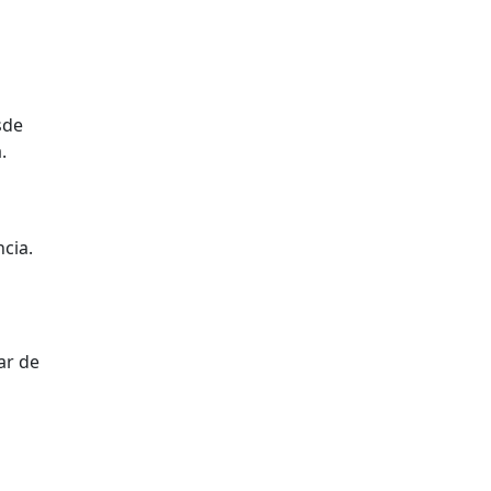
sde
.
ncia.
ar de