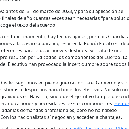
va antes del 31 de marzo de 2023, y para su aplicación se
e finales de año cuantas veces sean necesarias “para soluci
coge el texto del acuerdo.
 en funcionamiento, hay fechas fijadas, pero los Guardias
iones a la pasarela para ingresar en la Policía Foral o si, de
preferentes para ocupar nuevos destinos. Se trata de una
mpre resultan perjudicados los componentes del Cuerpo. La
d del Ejecutivo han provocado la incertidumbre sobre todos 
 Civiles seguimos en pie de guerra contra el Gobierno y sus
asistimos a desprecios hacia todos los efectivos. No sólo no
raviados en Navarra, sino que el Ejecutivo tampoco escuc
reivindicaciones y necesidades de sus componentes.
Hemo
sladar las demandas profesionales, pero no ha habido
Con los nacionalistas sí negocian y acceden a chantajes.
odo ello tenemos convocada una
manifestación junto al Sind