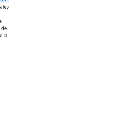
nales
a
s de
e la