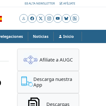
ALTA NEWSLETTER
AFÍLIATE
Usuario
Facebook
X
Instagram
YouTube
Bluesky
RSS
Delegaciones
Noticias
Inicio
Afiliate a AUGC
o
Descarga nuestra
App
Descargas