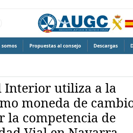
s somos
Propuestas al consejo
Descargas
 Interior utiliza a la
como moneda de cambi
er la competencia de
idad Vial en Navarra