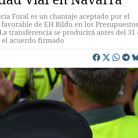
licía Foral es un chantaje aceptado por el
 favorable de EH Bildu en los Presupuesto
La transferencia se producirá antes del 31
 el acuerdo firmado