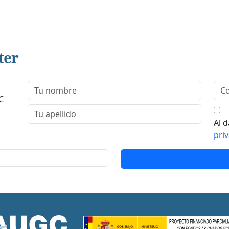
ter
C
Al d
pri