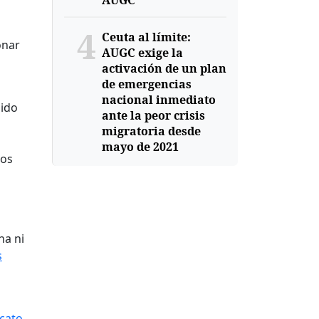
AUGC
4
Ceuta al límite:
onar
AUGC exige la
activación de un plan
de emergencias
nacional inmediato
bido
ante la peor crisis
migratoria desde
mayo de 2021
los
ha ni
s
icato