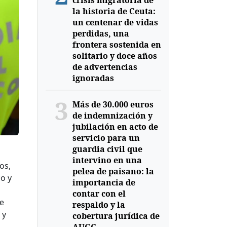
crisis migratoria de
la historia de Ceuta:
un centenar de vidas
perdidas, una
frontera sostenida en
solitario y doce años
de advertencias
ignoradas
3
Más de 30.000 euros
de indemnización y
jubilación en acto de
servicio para un
guardia civil que
intervino en una
os,
pelea de paisano: la
co y
importancia de
contar con el
se
respaldo y la
 y
cobertura jurídica de