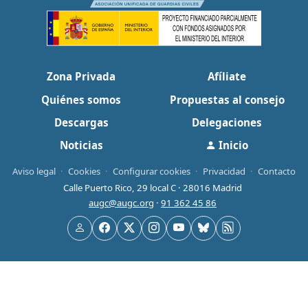
Zona Privada
Afíliate
Quiénes somos
Propuestas al consejo
Descargas
Delegaciones
Noticias
Inicio
Aviso legal
·
Cookies
·
Configurar cookies
·
Privacidad
·
Contacto
Calle Puerto Rico, 29 local C · 28016 Madrid
augc@augc.org
·
91 362 45 86
Usuario
Facebook
X
Instagram
YouTube
Bluesky
RSS