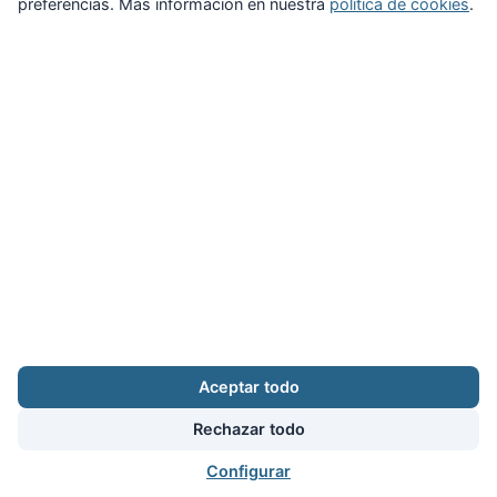
preferencias. Más información en nuestra
política de cookies
.
Zona Privada
Afíliate
Quiénes somos
Propuestas al consejo
Descargas
Delegaciones
Noticias
Inicio
Aviso legal
·
Cookies
·
Configurar cookies
·
Privacidad
·
Contacto
Aceptar todo
Calle Puerto Rico, 29 local C · 28016 Madrid
augc@augc.org
·
91 362 45 86
Rechazar todo
Usuario
Facebook
X
Instagram
YouTube
Bluesky
RSS
Configurar