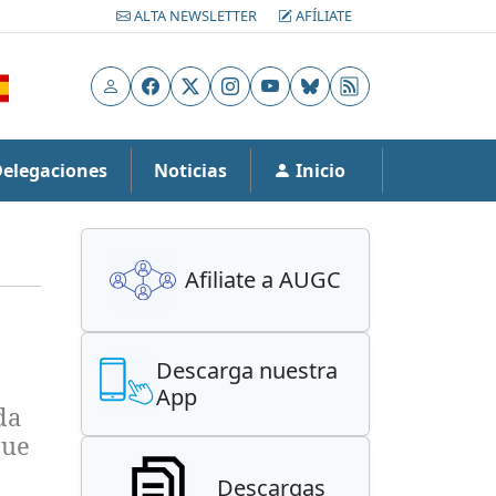
ALTA NEWSLETTER
AFÍLIATE
Usuario
Facebook
X
Instagram
YouTube
Bluesky
RSS
Delegaciones
Noticias
Inicio
Afiliate a AUGC
Descarga nuestra
App
da
que
Descargas