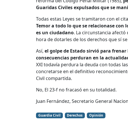
reforma del Código Penal Militar (1985),
pe
Guaridas Civiles expulsados que se man
Todas estas Leyes se tramitaron con el c
Temor a todo lo que se relacionase con l
es un ciudadano
. La circunstancia afectó
hora de dotarles de los derechos que sí se 
Así,
el golpe de Estado sirvió para frenar
consecuencias perduran en la actualida
XXI todavía perdura la deuda con todas la
concretarse en el definitivo reconocimien
Civil compartida.
No, El 23-f no fracasó en su totalidad.
Juan Fernández, Secretario General Naciona
Guardia Civil
Derechos
Opinión