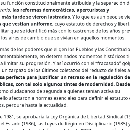
 su función constitucionalmente atribuida y la separación d
rario,
las reformas democráticas, aperturistas y
 más tarde se vieron lastradas
. Y lo que es aún peor, se v
s que vestían uniforme
, cuyo estatuto de derechos y liber
tar que se identificó más con lo castrense de los años pre
n los aires de cambio que se vivían en aquellos momentos.
ás de los poderes que eligen los Pueblos y las Constituci
 lamentablemente, en determinados momentos históricos t
 limitar su progresión.
Y así ocurrió con el “fracasado” go
un zarpazo de los últimos coletazos del reducto de fieles a
sa perfecta para justificar un retraso en la regulación de
licas, con tal solo algunos tintes de modernidad. Desde
como ciudadanos de segunda a quienes tenían activa su
ello afectaron a normas esenciales para definir el estatuto
os, perdura hasta la actualidad.
 1981, se aprobaría la Ley Orgánica de Libertad Sindical (1
el Estado (1986), las Leyes de Régimen Disciplinario (1985) 