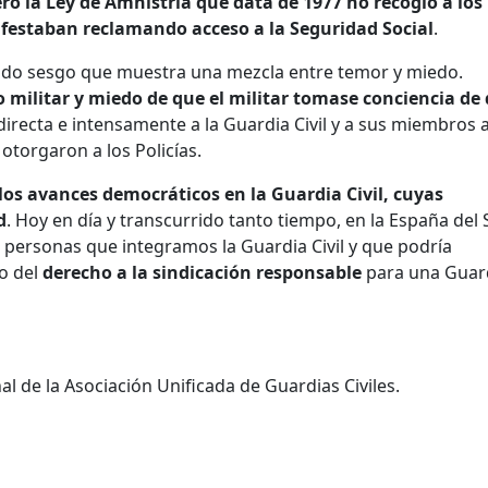
ro la Ley de Amnistría que data de 1977 no recogió a los
ifestaban reclamando acceso a la Seguridad Social
.
itado sesgo que muestra una mezcla entre temor y miedo.
o militar y miedo de que el militar tomase conciencia de
 directa e intensamente a la Guardia Civil y a sus miembros a
otorgaron a los Policías.
 los avances democráticos en la Guardia Civil, cuyas
d
. Hoy en día y transcurrido tanto tiempo, en la España del 
s personas que integramos la Guardia Civil y que podría
to del
derecho a la sindicación responsable
para una Guar
l de la Asociación Unificada de Guardias Civiles.