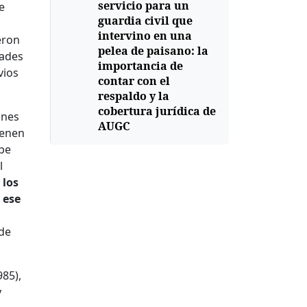
servicio para un
e
guardia civil que
intervino en una
ieron
pelea de paisano: la
tades
importancia de
vios
contar con el
respaldo y la
cobertura jurídica de
ones
AUGC
ienen
lpe
l
 los
 ese
 de
985),
y