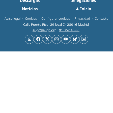
Descargas
Delegaciones
Noticias
Inicio
Aviso legal
·
Cookies
·
Configurar cookies
·
Privacidad
·
Contacto
Calle Puerto Rico, 29 local C · 28016 Madrid
augc@augc.org
·
91 362 45 86
Usuario
Facebook
X
Instagram
YouTube
Bluesky
RSS