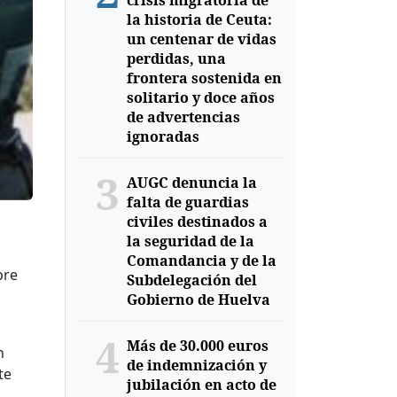
crisis migratoria de
la historia de Ceuta:
un centenar de vidas
perdidas, una
frontera sostenida en
solitario y doce años
de advertencias
ignoradas
3
AUGC denuncia la
falta de guardias
civiles destinados a
la seguridad de la
Comandancia y de la
bre
Subdelegación del
Gobierno de Huelva
4
Más de 30.000 euros
n
de indemnización y
te
jubilación en acto de