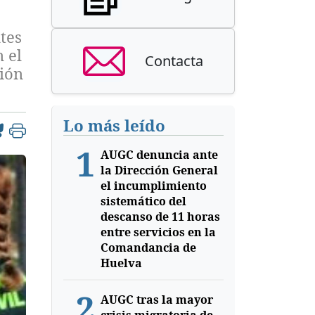
tes
 el
Contacta
ión
Lo más leído
1
AUGC denuncia ante
la Dirección General
el incumplimiento
sistemático del
descanso de 11 horas
entre servicios en la
Comandancia de
Huelva
2
AUGC tras la mayor