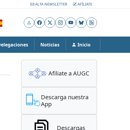
ALTA NEWSLETTER
AFÍLIATE
Usuario
Facebook
X
Instagram
YouTube
Bluesky
RSS
Delegaciones
Noticias
Inicio
Afiliate a AUGC
Descarga nuestra
App
Descargas