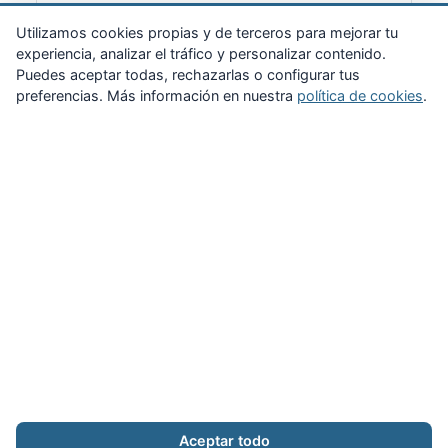
Suscribirme
Utilizamos cookies propias y de terceros para mejorar tu
experiencia, analizar el tráfico y personalizar contenido.
Puedes aceptar todas, rechazarlas o configurar tus
preferencias. Más información en nuestra
política de cookies
.
Zona Privada
Afíliate
Quiénes somos
Propuestas al consejo
Descargas
Delegaciones
Noticias
Inicio
Aviso legal
·
Cookies
·
Configurar cookies
·
Privacidad
·
Contacto
Aceptar todo