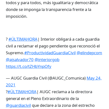
todos y para todos, más igualitaria y democrática
donde se imponga la transparencia frente a la
imposición.
?
#ÚLTIMAHORA
| Interior obligará a cada guardia
civil a reclamar el pago pendiente que reconoció el
Supremo.
#ProductividadGuardiaCivil
@elindepcom
@ajsalvador70
@interiorgob
https://t.co/tZHbYnpOfy
— AUGC Guardia Civil (@AUGC_Comunica)
May 24,
2021
?
#ÚLTIMAHORA
| AUGC reclama a la directora
general en el Pleno Extraordinario de la
@guardiacivil
que declare a la zona del estrecho