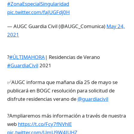
#ZonaEspecialSingularidad
pic.twitter.com/faJUGFdj0H
— AUGC Guardia Civil (@AUGC_Comunica)
May 24,
2021
?
#ÚLTIMAHORA
| Residencias de Verano
#GuardiaCivil
2021
✅AUGC informa que mañana día 25 de mayo se
publicará en BOGC resolución para solicitud de
disfrute residencias verano de
@guardiacivil
?Ampliaremos más información a través de nuestra
web
https://t.co/Fcy7fNVhlE
pic.twitter.com/UmU9W4JUHZ