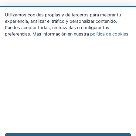
Suscribirme
Utilizamos cookies propias y de terceros para mejorar tu
experiencia, analizar el tráfico y personalizar contenido.
Puedes aceptar todas, rechazarlas o configurar tus
preferencias. Más información en nuestra
política de cookies
.
Zona Privada
Afíliate
Quiénes somos
Propuestas al consejo
Descargas
Delegaciones
Noticias
Inicio
Aviso legal
·
Cookies
·
Configurar cookies
·
Privacidad
·
Contacto