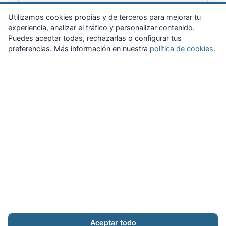
Suscribirme
Utilizamos cookies propias y de terceros para mejorar tu
experiencia, analizar el tráfico y personalizar contenido.
Puedes aceptar todas, rechazarlas o configurar tus
preferencias. Más información en nuestra
política de cookies
.
Zona Privada
Afíliate
Quiénes somos
Propuestas al consejo
Descargas
Delegaciones
Noticias
Inicio
Aviso legal
·
Cookies
·
Configurar cookies
·
Privacidad
·
Contacto
Aceptar todo