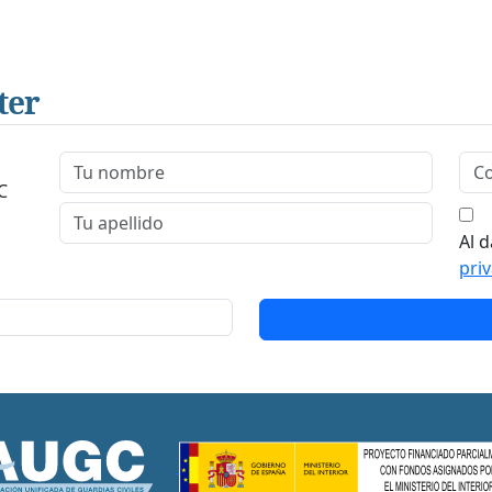
ter
C
Al d
pri