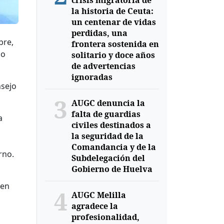
crisis migratoria de
la historia de Ceuta:
un centenar de vidas
perdidas, una
bre,
frontera sostenida en
do
solitario y doce años
de advertencias
ignoradas
nsejo
3
AUGC denuncia la
falta de guardias
a
civiles destinados a
la seguridad de la
Comandancia y de la
rno.
Subdelegación del
Gobierno de Huelva
 en
4
AUGC Melilla
agradece la
profesionalidad,