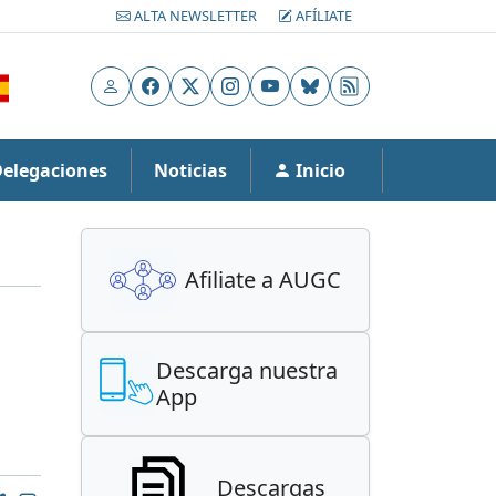
ALTA NEWSLETTER
AFÍLIATE
Usuario
Facebook
X
Instagram
YouTube
Bluesky
RSS
Delegaciones
Noticias
Inicio
Afiliate a AUGC
Descarga nuestra
App
Descargas