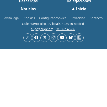
Descargas
Delegaciones
Noticias
Inicio
Aviso legal
·
Cookies
·
Configurar cookies
·
Privacidad
·
Contacto
Calle Puerto Rico, 29 local C · 28016 Madrid
augc@augc.org
·
91 362 45 86
Usuario
Facebook
X
Instagram
YouTube
Bluesky
RSS