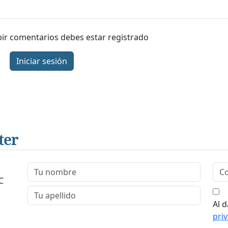
ibir comentarios debes estar registrado
Iniciar sesión
ter
C
Al d
pri