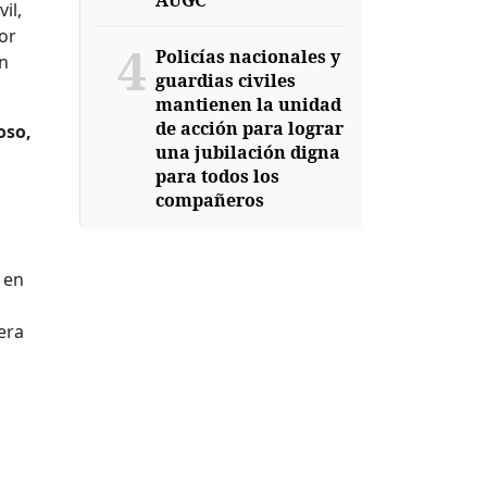
AUGC
il,
or
4
Policías nacionales y
on
guardias civiles
mantienen la unidad
de acción para lograr
oso,
una jubilación digna
para todos los
compañeros
 en
era