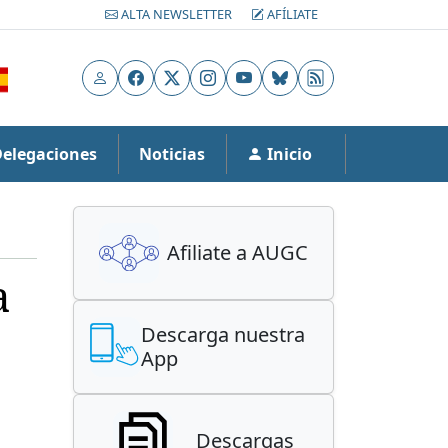
ALTA NEWSLETTER
AFÍLIATE
Usuario
Facebook
X
Instagram
YouTube
Bluesky
RSS
Delegaciones
Noticias
Inicio
Afiliate a AUGC
a
Descarga nuestra
App
Descargas