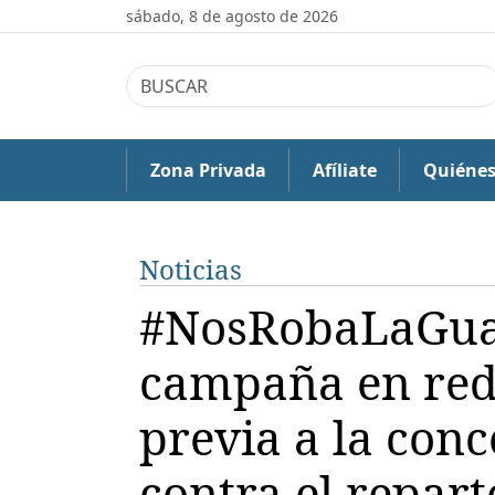
sábado, 8 de agosto de 2026
Zona Privada
Afíliate
Quiéne
Noticias
#NosRobaLaGuar
campaña en rede
previa a la con
contra el repart