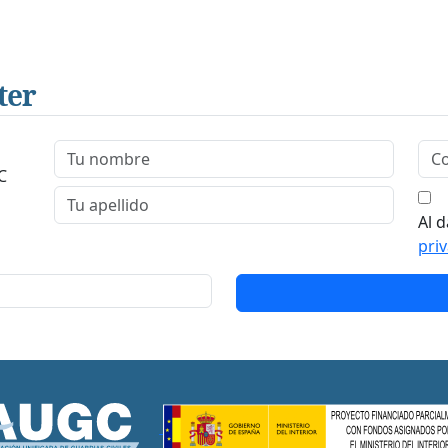
ter
C
Al d
pri