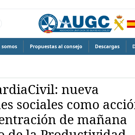
s somos
Propuestas al consejo
Descargas
diaCivil: nueva
s sociales como acci
centración de mañana
o de la Productividad