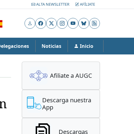
ALTA NEWSLETTER
AFÍLIATE
Usuario
Facebook
X
Instagram
YouTube
Bluesky
RSS
Delegaciones
Noticias
Inicio
Afiliate a AUGC
ón
Descarga nuestra
App
Descargas