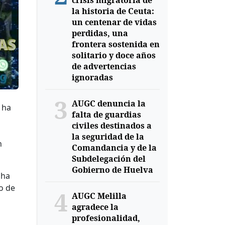
crisis migratoria de
la historia de Ceuta:
un centenar de vidas
perdidas, una
frontera sostenida en
solitario y doce años
de advertencias
ignoradas
3
AUGC denuncia la
 ha
falta de guardias
civiles destinados a
la seguridad de la
n
Comandancia y de la
Subdelegación del
Gobierno de Huelva
 ha
o de
4
AUGC Melilla
agradece la
profesionalidad,