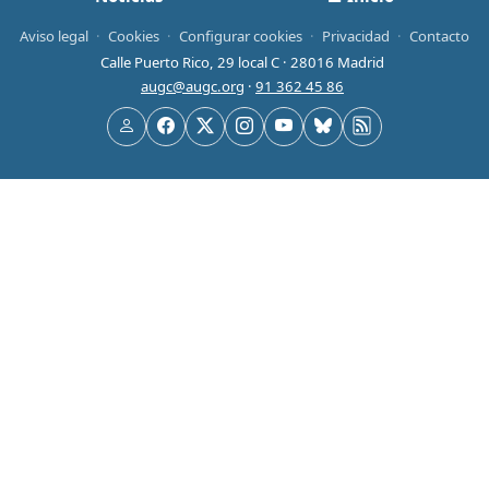
Aviso legal
·
Cookies
·
Configurar cookies
·
Privacidad
·
Contacto
Calle Puerto Rico, 29 local C · 28016 Madrid
augc@augc.org
·
91 362 45 86
Usuario
Facebook
X
Instagram
YouTube
Bluesky
RSS