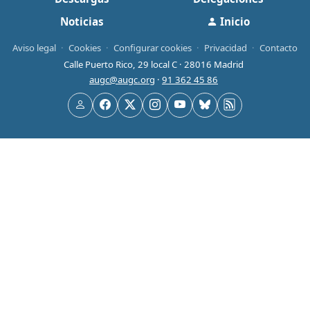
Noticias
Inicio
Aviso legal
·
Cookies
·
Configurar cookies
·
Privacidad
·
Contacto
Calle Puerto Rico, 29 local C · 28016 Madrid
augc@augc.org
·
91 362 45 86
Usuario
Facebook
X
Instagram
YouTube
Bluesky
RSS