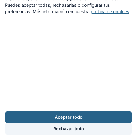
Puedes aceptar todas, rechazarlas o configurar tus
preferencias. Más información en nuestra
política de cookies
.
Zona Privada
Afíliate
Quiénes somos
Propuestas al consejo
Descargas
Delegaciones
Noticias
Inicio
Aviso legal
·
Cookies
·
Configurar cookies
·
Privacidad
·
Contacto
Aceptar todo
Calle Puerto Rico, 29 local C · 28016 Madrid
augc@augc.org
·
91 362 45 86
Rechazar todo