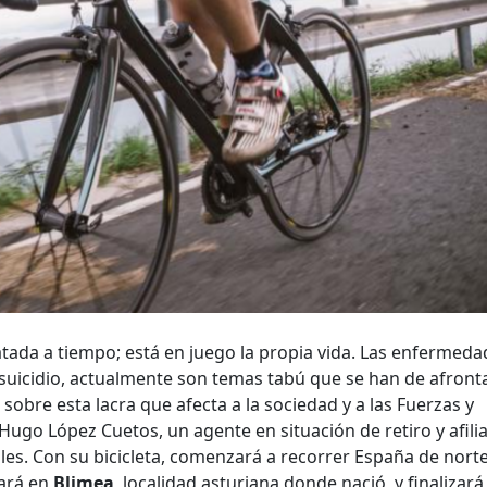
atada a tiempo; está en juego la propia vida. Las enfermed
l suicidio, actualmente son temas tabú que se han de afront
r sobre esta lacra que afecta a la sociedad y a las Fuerzas y
Hugo López Cuetos, un agente en situación de retiro y afili
iles. Con su bicicleta, comenzará a recorrer España de norte
ciará en
Blimea
, localidad asturiana donde nació, y finalizará