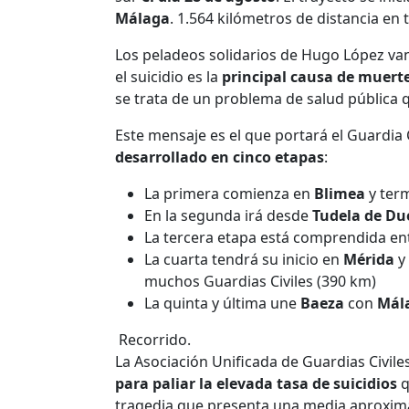
Málaga
. 1.564 kilómetros de distancia en t
Los peladeos solidarios de Hugo López v
el suicidio es la
principal causa de muert
se trata de un problema de salud pública 
Este mensaje es el que portará el Guardia 
desarrollado en cinco etapas
:
La primera comienza en
Blimea
y ter
En la segunda irá desde
Tudela de Du
La tercera etapa está comprendida en
La cuarta tendrá su inicio en
Mérida
y 
muchos Guardias Civiles (390 km)
La quinta y última une
Baeza
con
Mál
Recorrido.
La Asociación Unificada de Guardias Civile
para paliar la elevada tasa de suicidios
q
tragedia que presenta una media aproxima