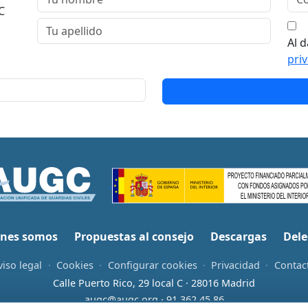
C
Al d
pri
nes somos
Propuestas al consejo
Descargas
Dele
viso legal
·
Cookies
·
Configurar cookies
·
Privacidad
·
Contac
Calle Puerto Rico, 29 local C · 28016 Madrid
augc@augc.org
·
91 362 45 86