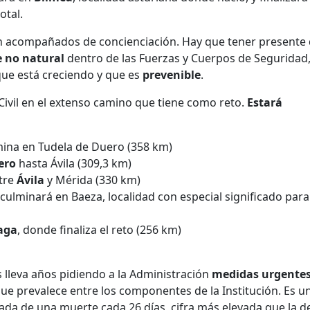
otal.
an acompañados de concienciación. Hay que tener presente
e no natural
dentro de las Fuerzas y Cuerpos de Seguridad
que está creciendo y que es
prevenible
.
Civil en el extenso camino que tiene como reto.
Estará
mina en Tudela de Duero (358 km)
ero
hasta Ávila (309,3 km)
tre
Ávila
y Mérida (330 km)
culminará en Baeza, localidad con especial significado para
aga
, donde finaliza el reto (256 km)
s lleva años pidiendo a la Administración
medidas urgente
ue prevalece entre los componentes de la Institución. Es u
da de una muerte cada 26 días, cifra más elevada que la d