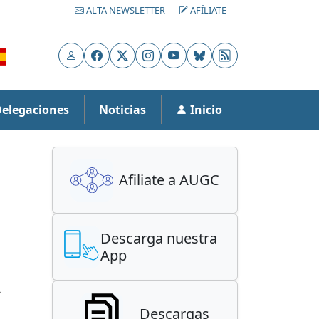
ALTA NEWSLETTER
AFÍLIATE
Usuario
Facebook
X
Instagram
YouTube
Bluesky
RSS
Delegaciones
Noticias
Inicio
Afiliate a AUGC
Descarga nuestra
App
l
Descargas