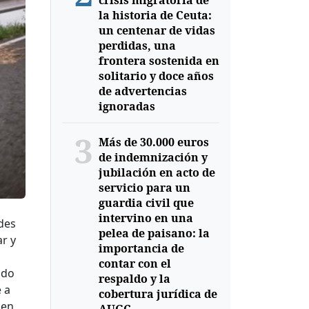
crisis migratoria de
la historia de Ceuta:
un centenar de vidas
perdidas, una
frontera sostenida en
solitario y doce años
de advertencias
ignoradas
3
Más de 30.000 euros
de indemnización y
jubilación en acto de
servicio para un
guardia civil que
intervino en una
ades
pelea de paisano: la
ar y
importancia de
contar con el
ado
respaldo y la
 a
cobertura jurídica de
 en