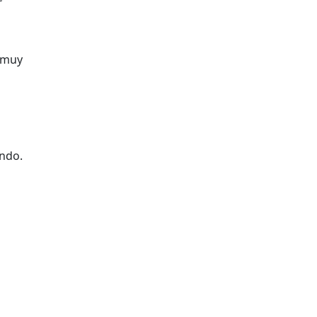
o muy
ando.